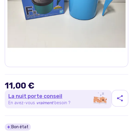
11,00 €
La nuit porte conseil
En avez-vous
vraiment
besoin ?
Détails du produit
Bon état