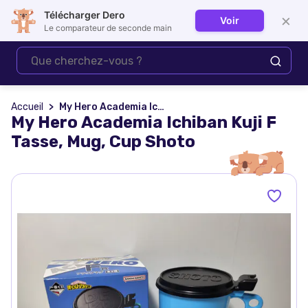
Télécharger Dero
×
Voir
Se connecter
Le comparateur de seconde main
Accueil
My Hero Academia Ichiban Kuji F Tasse, Mug, Cup Shoto
My Hero Academia Ichiban Kuji F
Tasse, Mug, Cup Shoto