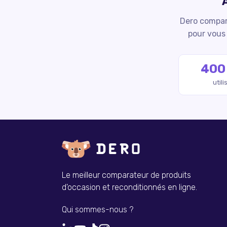
Dero compare
pour vous 
400
util
Le meilleur comparateur de produits
d'occasion et reconditionnés en ligne.
Qui sommes-nous ?