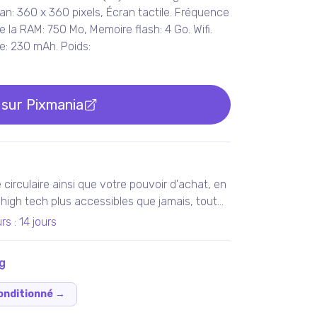
ran: 360 x 360 pixels, Écran tactile. Fréquence
 la RAM: 750 Mo, Memoire flash: 4 Go. Wifi.
ie: 230 mAh. Poids:
 sur
Pixmania
circulaire ainsi que votre pouvoir d'achat, en
 high tech plus accessibles que jamais, tout
vie.
rs
:
14 jours
g
onditionné
→