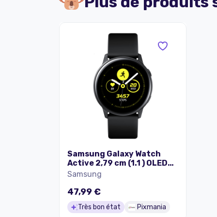
Plus de produits
Samsung Galaxy Watch
Active 2,79 cm (1.1 ) OLED
40 mm Numérique 360 x
Samsung
360 pixels Écran tactile
Noir Wifi GPS (satellite) -
47,99 €
Très bon état
Très bon état
Pixmania