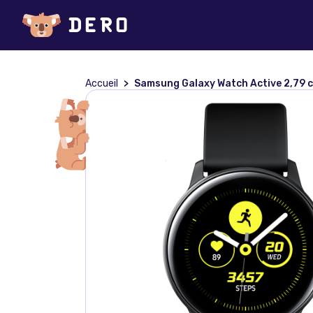
Accueil
Samsung Galaxy Watch Active 2,79 cm (1.1 ) OLED 40 mm Numérique 360 x 360 pixels