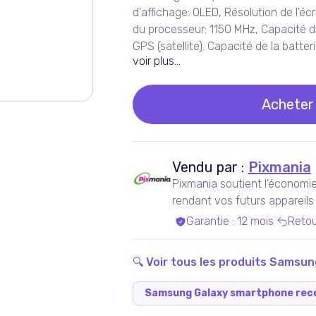
d'affichage: OLED, Résolution de l'éc
du processeur: 1150 MHz, Capacité de
GPS (satellite). Capacité de la batter
voir plus...
Acheter
Vendu par :
Pixmania
Pixmania soutient l'économie 
rendant vos futurs appareils
en maximisant leur durée de 
Garantie
:
12 mois
Retou
🔍 Voir tous les produits
Samsun
Samsung Galaxy smartphone rec