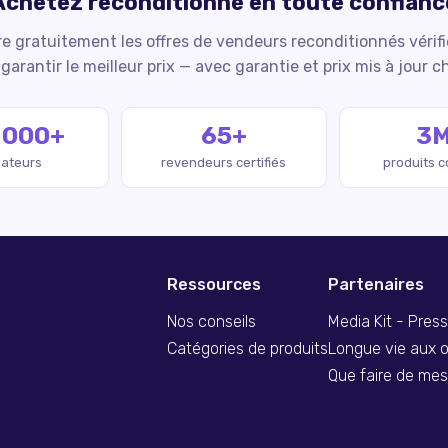
Achetez reconditionné en toute confianc
 gratuitement les offres de vendeurs reconditionnés vérif
garantir le meilleur prix — avec garantie et prix mis à jour c
 000+
65+
3
isateurs
revendeurs certifiés
produits 
Ressources
Partenaires
Nos conseils
Media Kit - Pres
Catégories de produits
Longue vie aux o
Que faire de me