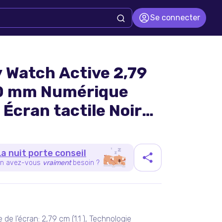
Se connecter
 Watch Active 2,79
40 mm Numérique
 Écran tactile Noir
te) - Bon état
La nuit porte conseil
n avez-vous
vraiment
besoin ?
duit
de l'écran: 2,79 cm (1.1 ), Technologie