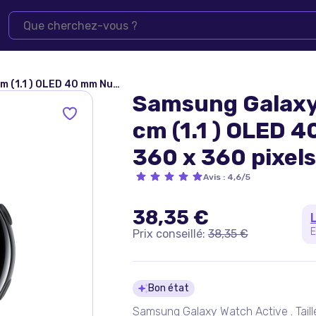
 Écran tactile Noir Wifi GPS (satellite) - Bon état
Samsung Galaxy
cm (1.1 ) OLED 
360 x 360 pixels
Wifi GPS (satelli
Avis
:
4,6/5
38,35 €
E
Prix conseillé:
38,35 €
Détails du pro
Bon état
Samsung Galaxy Watch Active . Taille 