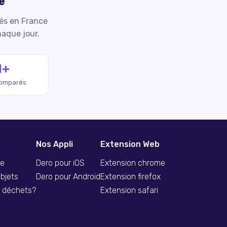
e
iés en France
haque jour.
M+
comparés
Nos Appli
Extension Web
se
Dero pour iOS
Extension chrome
bjets
Dero pour Android
Extension firefox
s déchets?
Extension safari