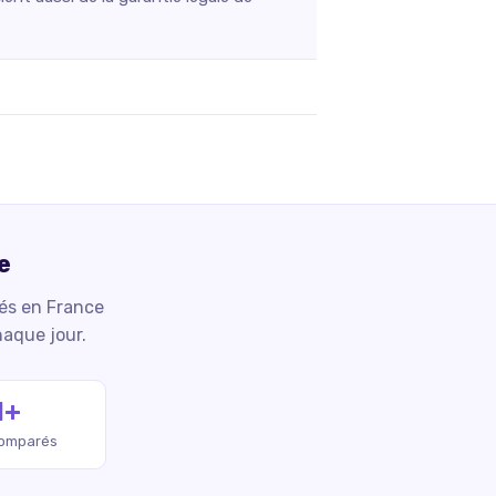
e
iés en France
haque jour.
M+
comparés