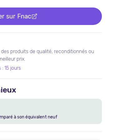
er sur
Fnac
des produits de qualité, reconditionnés ou
illeur prix.
s
:
15 jours
ieux
mparé à son équivalent neuf