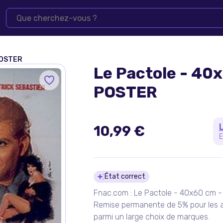
POSTER
Le Pactole - 40
POSTER
10,99 €
E
Détails du pro
État correct
Fnac.com : Le Pactole - 40x60 cm - 
Remise permanente de 5% pour les a
parmi un large choix de marques.