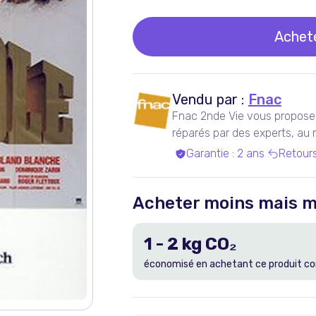
Achet
Vendu par :
Fnac
Fnac 2nde Vie vous propose 
réparés par des experts, au me
Garantie
:
2 ans
Retour
Acheter moins mais m
1
-
2
kg CO₂
économisé en achetant ce produit co