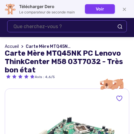
Télécharger Dero
×
Voir
Se connecter
Le comparateur de seconde main
Accueil
Carte Mère MTQ45NK PC Lenovo ThinkCenter M58 03T7032 - Très bon état
Carte Mère MTQ45NK PC Lenovo
ThinkCenter M58 03T7032 - Très
bon état
Avis
:
4,6/5