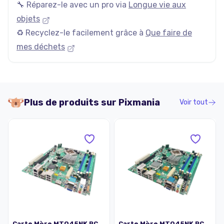
🔧 Réparez-le avec un pro via
Longue vie aux
objets
♻️ Recyclez-le facilement grâce à
Que faire de
mes déchets
Plus de produits sur
Pixmania
Voir tout
Carte Mère MTQ45NK PC
Carte Mère MTQ45NK PC