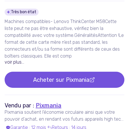
Détails du produit
Très bon état
Machines compatibles- Lenovo ThinkCenter M58Cette
liste peut ne pas être exhaustive, vérifiez bien la
compatibilité avec votre système.GénéralitésAttention !Le
format de cette carte mère n'est pas standard, les
connecteurs et/ou sa forme sont différents de ceux des
boîtiers classiques. Elle est comp
voir plus...
Acheter sur
Pixmania
Vendu par :
Pixmania
Pixmania soutient l'économie circulaire ainsi que votre
pouvoir d'achat, en rendant vos futurs appareils high tech
plus accessibles que jamais, tout en maximisant leur
Garantie
:
12 mois
Retours
:
14 jours