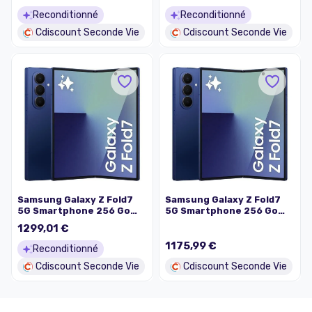
état
état
Reconditionné
Reconditionné
Cdiscount Seconde Vie
Cdiscount Seconde Vie
Samsung Galaxy Z Fold7
Samsung Galaxy Z Fold7
5G Smartphone 256 Go
5G Smartphone 256 Go
Bleu nuit (2025) -
Bleu nuit (2025) -
1299,01 €
Reconditionné - Excellent
Reconditionné - Excellent
état
état
1175,99 €
Reconditionné
Cdiscount Seconde Vie
Cdiscount Seconde Vie