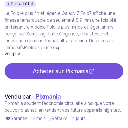
Détails du produit
Parfait état
Le Fold le plus fin et légerLe Galaxy Z Fold7 affiche une
finesse remarquable de seulement 8,9 mm une fois plié,
en faisant le modèle Fold le plus mince et léger jamais
conçu par Samsung. Il allie élégance, robustesse et
innovation dans un format ultra-premium.Deux écrans
immersifsProfitez d'une exp
voir plus...
Acheter sur
Pixmania
Vendu par :
Pixmania
Pixmania soutient l'économie circulaire ainsi que votre
pouvoir d'achat, en rendant vos futurs appareils high tech
plus accessibles que jamais, tout en maximisant leur
Garantie
:
12 mois
Retours
:
14 jours
durée de vie.