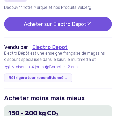
Détails du produit
Decouvrir notre Marque et nos Produits Valberg
Acheter sur
Electro Depot
Vendu par :
Electro Depot
Électro Dépôt est une enseigne française de magasins
discount spécialisée dans le loisir, le multimédia et
l'électroménager.
Livraison
:
< 4 jours
Garantie
:
2 ans
Réfrigérateur reconditionné
→
Acheter moins mais mieux
150
-
200
kg CO₂