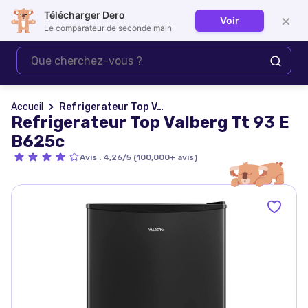
Télécharger Dero
×
Voir
Se connecter
Le comparateur de seconde main
Accueil
Refrigerateur Top Valberg Tt 93 E B625c
Refrigerateur Top Valberg Tt 93 E
B625c
Avis
:
4,26/5 (100,000+ avis)