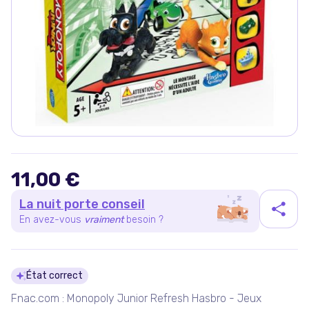
11,00 €
La nuit porte conseil
En avez-vous
vraiment
besoin ?
Détails du produit
État correct
Fnac.com : Monopoly Junior Refresh Hasbro - Jeux