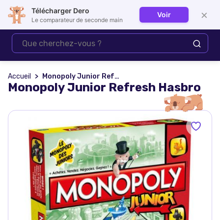
Télécharger Dero
×
Voir
Se connecter
Le comparateur de seconde main
Accueil
Monopoly Junior Refresh Hasbro
Monopoly Junior Refresh Hasbro