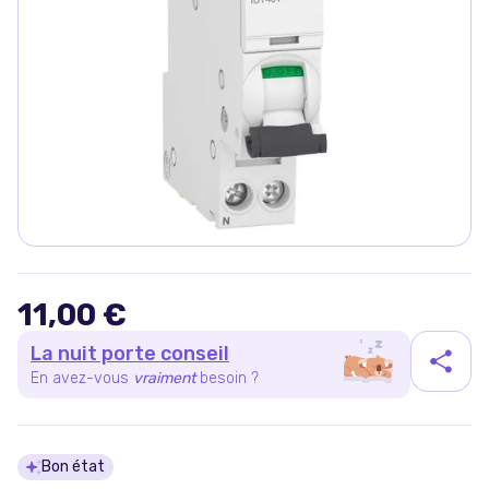
11,00 €
La nuit porte conseil
En avez-vous
vraiment
besoin ?
Détails du produit
Bon état