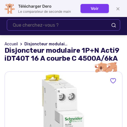
Télécharger Dero
×
Voir
Se connecter
Le comparateur de seconde main
Accueil
Disjoncteur modulaire 1P+N Acti9 iDT40T 16 A courbe C 4500A/6kA
Disjoncteur modulaire 1P+N Acti9
iDT40T 16 A courbe C 4500A/6kA