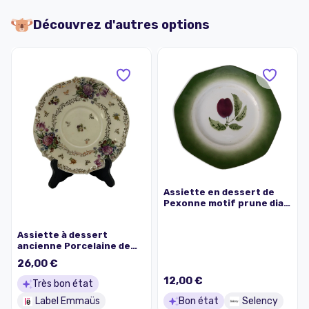
Découvrez d'autres options
Assiette en dessert de
Pexonne motif prune diam
19,8 cm
Assiette à dessert
ancienne Porcelaine de
Limoges France décor
26,00 €
roses dorées vintage 17,5
cm
12,00 €
Très bon état
Label Emmaüs
Bon état
Selency