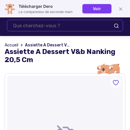
Télécharger Dero
×
Voir
Se connecter
Le comparateur de seconde main
Accueil
Assiette A Dessert V&b Nanking 20,5 Cm
Assiette A Dessert V&b Nanking
20,5 Cm