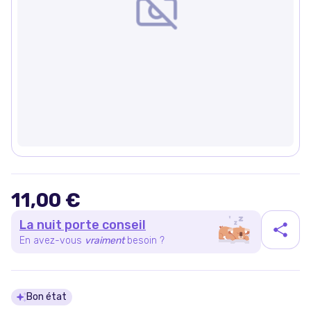
11,00 €
La nuit porte conseil
En avez-vous
vraiment
besoin ?
Détails du produit
Bon état