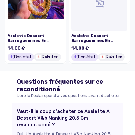
Assiette Dessert
Assiette Dessert
Sarreguemines En
Sarreguemines En
Barbotine Vintage Avec
Barbotine Vintage Avec
14,00 €
14,00 €
Motifs Prunes. 278
Motifs Poires 311
Grammes Pour 19.4 Cm De
Grammes Pour 19.2 Cm De
Bon état
Rakuten
Bon état
Rakuten
Diamètre
Diamètre
Questions fréquentes sur ce
reconditionné
Dero le Koala répond à vos questions avant d'acheter
Vaut-il le coup d'acheter ce Assiette A
Dessert V&b Nanking 20,5 Cm
reconditionné ?
Oui. Un Assiette A Dessert V&b Nanking 20,5