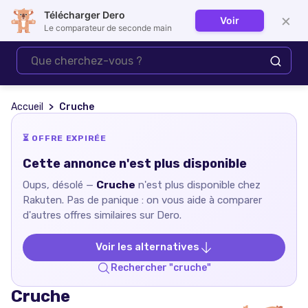
Télécharger Dero
×
Voir
Se connecter
Le comparateur de seconde main
Accueil
Cruche
⏳ OFFRE EXPIRÉE
Cette annonce n'est plus disponible
Oups, désolé —
Cruche
n'est plus disponible chez
Rakuten
. Pas de panique : on vous aide à comparer
d'autres offres similaires sur Dero.
Voir les alternatives
Rechercher "
cruche
"
Cruche