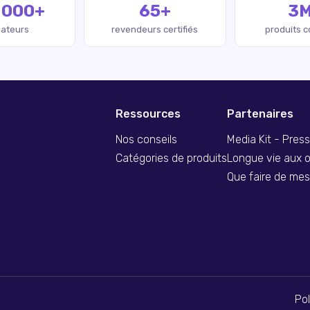
 000+
65+
3
isateurs
revendeurs certifiés
produits 
Ressources
Partenaires
Nos conseils
Media Kit - Pres
Catégories de produits
Longue vie aux o
Que faire de me
Pol