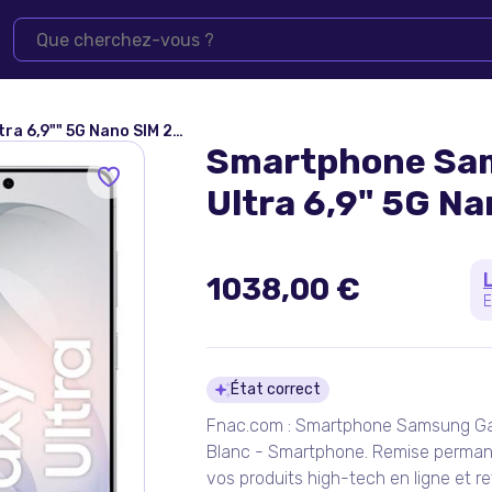
" 5G Nano SIM 256 Go Blanc
Smartphone Sa
Ultra 6,9" 5G N
1038,00 €
E
Détails du pro
État correct
Fnac.com : Smartphone Samsung Gala
Blanc - Smartphone. Remise perman
vos produits high-tech en ligne et re