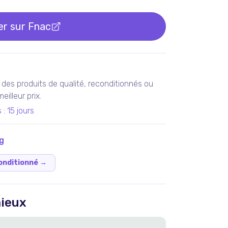
er sur
Fnac
des produits de qualité, reconditionnés ou
illeur prix.
s
:
15 jours
g
onditionné
→
ieux