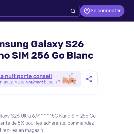
Se connecter
msung Galaxy S26
ano SIM 256 Go Blanc
La nuit porte conseil
n avez-vous
vraiment
besoin ?
duit
xy S26 Ultra 6,9"""""""" 5G Nano SIM 256 Go
ente de 5% pour les adhérents, commandez
tirez-les en magasin.