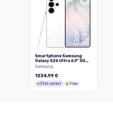
Smartphone Samsung
Galaxy S26 Ultra 6,9" 5G
Nano SIM 256 Go Blanc
Samsung
1234,99 €
État correct
Fnac