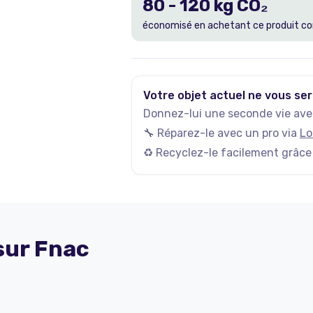
80
-
120
kg CO₂
économisé en achetant ce produit co
Votre objet actuel ne vous ser
Donnez-lui une seconde vie avec
🔧 Réparez-le avec un pro via
Lo
♻️ Recyclez-le facilement grâce
 sur
Fnac