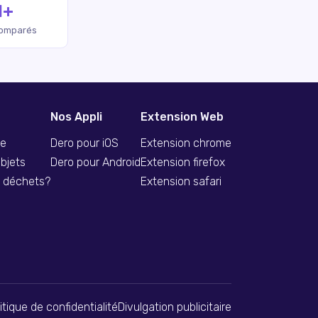
M+
comparés
Nos Appli
Extension Web
se
Dero pour iOS
Extension chrome
bjets
Dero pour Android
Extension firefox
s déchets?
Extension safari
itique de confidentialité
Divulgation publicitaire