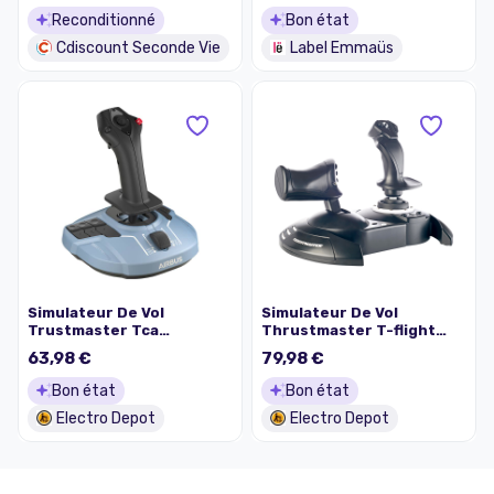
Reconditionné
Bon état
Cdiscount Seconde Vie
Label Emmaüs
Simulateur De Vol
Simulateur De Vol
Trustmaster Tca
Thrustmaster T-flight
Sidestick Airbus edition
Hotas One
63,98 €
79,98 €
Bon état
Bon état
Electro Depot
Electro Depot