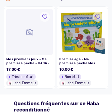
Mes premiers jeux - Ma
Premier âge - Ma
première pêche - HABA -
première pêche Mes
Dès 2 ans
premiers jeux - Haba - Dès
17,00 €
10,00 €
2 ans.
Très bon état
Bon état
Label Emmaüs
Label Emmaüs
Questions fréquentes sur ce
Haba
reconditionné