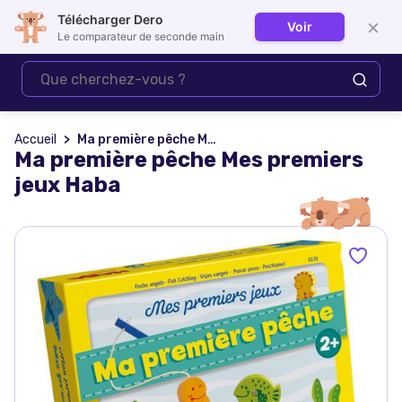
Télécharger Dero
×
Voir
Se connecter
Le comparateur de seconde main
Accueil
Ma première pêche Mes premiers jeux Haba
Ma première pêche Mes premiers
jeux Haba