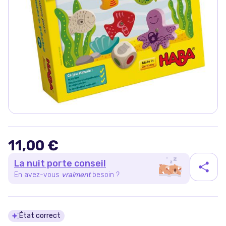
11,00 €
La nuit porte conseil
En avez-vous
vraiment
besoin ?
Détails du produit
État correct