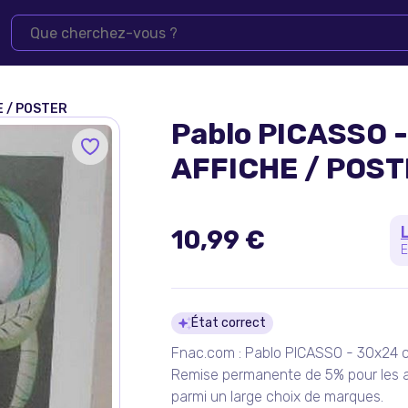
E / POSTER
Pablo PICASSO -
AFFICHE / POST
10,99 €
E
Détails du pro
État correct
Fnac.com : Pablo PICASSO - 30x24 c
Remise permanente de 5% pour les a
parmi un large choix de marques.