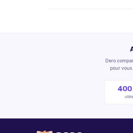
Dero compare
pour vous 
400
util