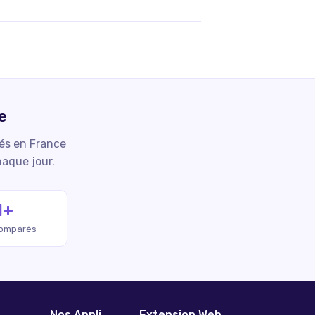
e
iés en France
haque jour.
M+
comparés
Nos Appli
Extension Web