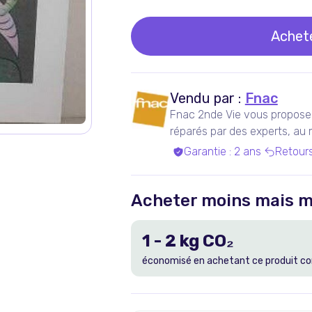
Achet
Vendu par :
Fnac
Fnac 2nde Vie vous propose 
réparés par des experts, au me
Garantie
:
2 ans
Retour
Acheter moins mais m
1
-
2
kg CO₂
économisé en achetant ce produit co