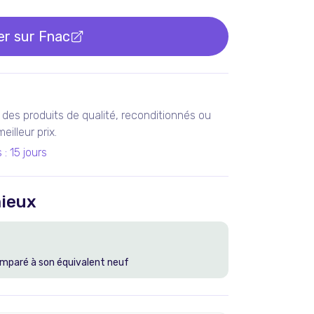
er sur
Fnac
des produits de qualité, reconditionnés ou
illeur prix.
s
:
15 jours
ieux
mparé à son équivalent neuf