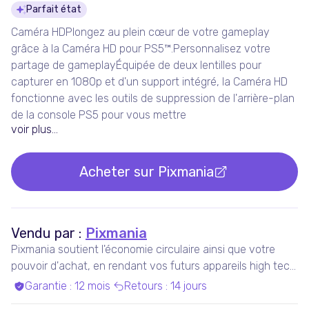
Détails du produit
Parfait état
Caméra HDPlongez au plein cœur de votre gameplay
grâce à la Caméra HD pour PS5™.Personnalisez votre
partage de gameplayÉquipée de deux lentilles pour
capturer en 1080p et d'un support intégré, la Caméra HD
fonctionne avec les outils de suppression de l'arrière-plan
de la console PS5 pour vous mettre
voir plus...
Acheter sur
Pixmania
Vendu par :
Pixmania
Pixmania soutient l'économie circulaire ainsi que votre
pouvoir d'achat, en rendant vos futurs appareils high tech
plus accessibles que jamais, tout en maximisant leur
Garantie
:
12 mois
Retours
:
14 jours
durée de vie.