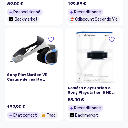
Camera
VR 5.7 Full HD HDMI avec
59,00 €
199,89 €
PlayStation Camera
Reconditionné
Reconditionné
Backmarket
Cdiscount Seconde Vie
Sony PlayStation VR -
Casque de réalité
virtuelle - 5.7" - 1920 x
Caméra PlayStation 5
1080 Full HD (1080p) @ 120
Sony Playstation 5 HD
Hz - HDMI - avec
Camera
PlayStation Camera,
59,00 €
Resident Evil VII:
199,90 €
biohazard and VR Worlds
Reconditionné
État correct
Fnac
Backmarket