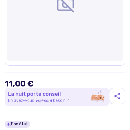
11,00 €
La nuit porte conseil
En avez-vous
vraiment
besoin ?
Détails du produit
Bon état