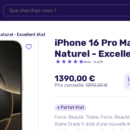
aturel - Excellent état
iPhone 16 Pro Ma
Naturel - Excell
Avis
:
4,6/5
1390,00 €
E
Prix conseillé:
1390,00 €
Détails du pro
Parfait état
Force. Beauté. Titane. Force. Beauté
titane Grade 5 doté d'une nouvelle fin