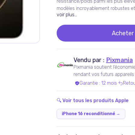
résistance/poids parmi les plus élevé
modèles incroyable­ment robustes et
voir plus...
Acheter
Vendu par :
Pixmania
Pixmania soutient l'économie 
rendant vos futurs appareils
en maximisant leur durée de 
Garantie
:
12 mois
Retou
🔍 Voir tous les produits
Apple
iPhone 16 reconditionné
→