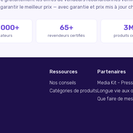
garantir le meilleur prix — avec garantie et prix mis à jour c
 000+
65+
3
isateurs
revendeurs certifiés
produits 
Ressources
Partenaires
Nos conseils
Media Kit - Pres
Catégories de produits
Longue vie aux o
Que faire de me