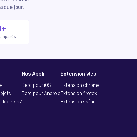
haque jour.
M+
comparés
Nos Appli
Extension Web
se
Dero pour iOS
Extension chrome
bjets
Dero pour Android
Extension firefox
s déchets?
Extension safari