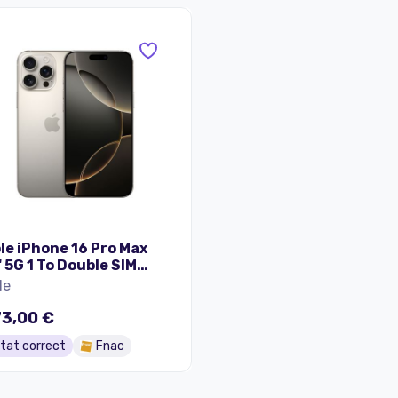
le iPhone 16 Pro Max
" 5G 1 To Double SIM
ane Naturel
le
73,00 €
tat correct
Fnac