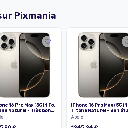
 sur
Pixmania
one 16 Pro Max (5G) 1 To,
iPhone 16 Pro Max (5G) 1
ane Naturel - Très bon
Titane Naturel - Bon ét
t
le
Apple
5,90 €
1245,24 €