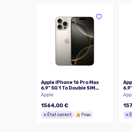
Apple iPhone 16 Pro Max
App
6,9" 5G 1 To Double SIM
6,9
Titane Naturel
Tit
Apple
App
1564,00 €
15
État correct
Fnac
É