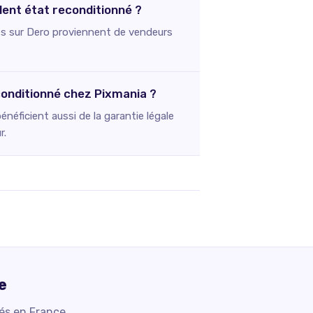
llent état reconditionné ?
istés sur Dero proviennent de vendeurs
econditionné chez Pixmania ?
néficient aussi de la garantie légale
r.
e
iés en France