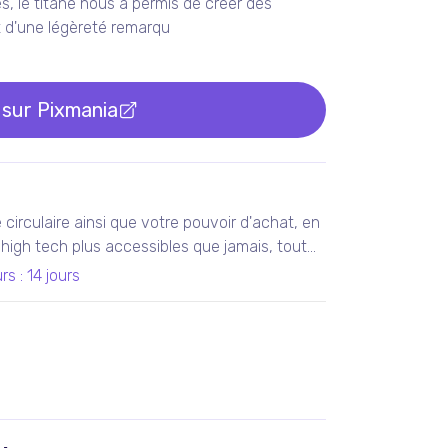
s, le titane nous a permis de créer des
 d'une légèreté remar­qu
 sur
Pixmania
circulaire ainsi que votre pouvoir d'achat, en
 high tech plus accessibles que jamais, tout
vie.
rs
:
14 jours