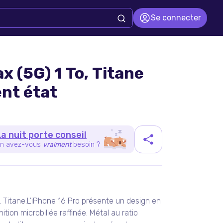
Se connecter
x (5G) 1 To, Titane
ent état
La nuit porte conseil
n avez-vous
vraiment
besoin ?
duit
. Titane.L'iPhone 16 Pro présente un design en
ition microbillée raffinée. Métal au ratio