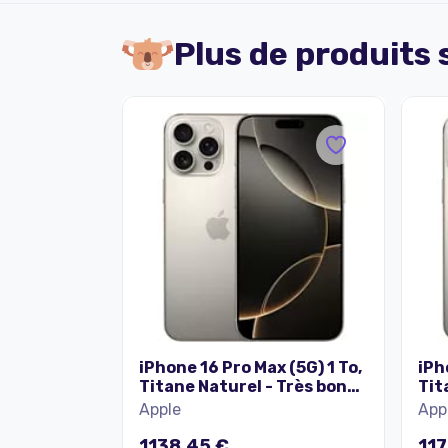
Plus de produits
iPhone 16 Pro Max (5G) 1 To,
iPh
Titane Naturel - Très bon
Tit
état
éta
Apple
App
1138,45 €
117