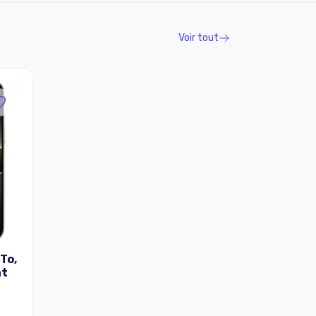
Voir tout
 To,
at