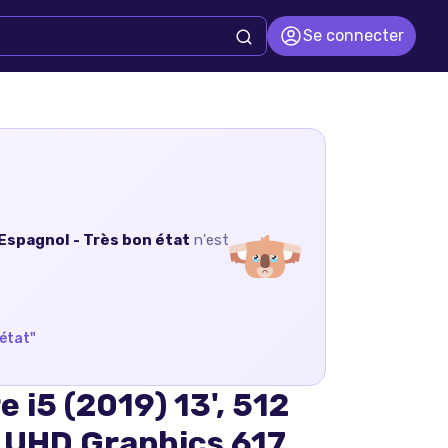
Se connecter
 Espagnol - Très bon état
n'est
 état
"
 i5 (2019) 13', 512
 UHD Graphics 617,