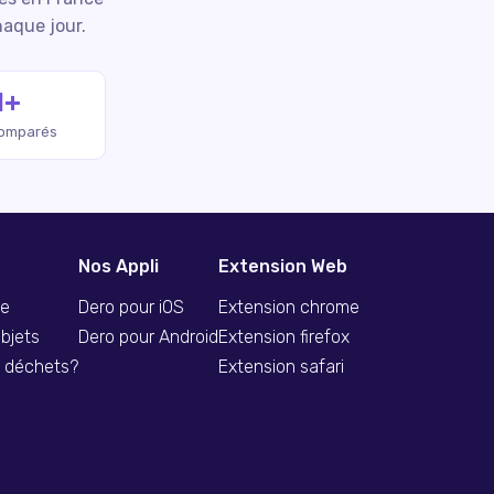
haque jour.
M+
comparés
Nos Appli
Extension Web
se
Dero pour iOS
Extension chrome
bjets
Dero pour Android
Extension firefox
s déchets?
Extension safari