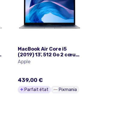
MacBook Air Core i5
rs
(2019) 13', 512 Go 2 cœurs
16 Go UHD Graphics 617,
Apple
Gris sidéral - QWERTY
t
Espagnol - Excellent état
439,00 €
Parfait état
Pixmania