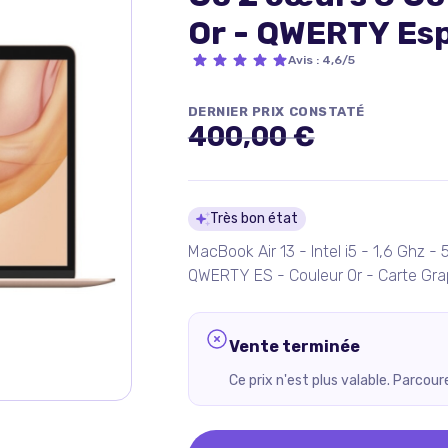
Or - QWERTY Esp
état
Avis
:
4,6/5
DERNIER PRIX CONSTATÉ
400,00 €
Détails du pro
Très bon état
MacBook Air 13 - Intel i5 - 1,6 Ghz 
QWERTY ES - Couleur Or - Carte Gra
Vente terminée
Ce prix n'est plus valable. Parcou