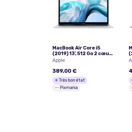
MacBook Air Core i5
M
(2019) 13', 512 Go 2 cœurs
(
8 Go UHD Graphics 617,
1
Apple
A
Argent - QWERTY
G
Espagnol - Très bon état
E
389,00 €
4
Très bon état
Pixmania