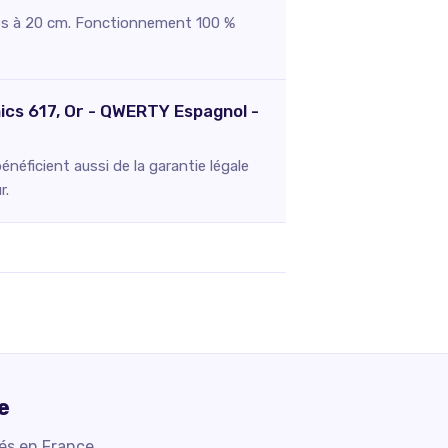
ibles à 20 cm. Fonctionnement 100 %
hics 617, Or - QWERTY Espagnol -
néficient aussi de la garantie légale
r.
e
iés en France