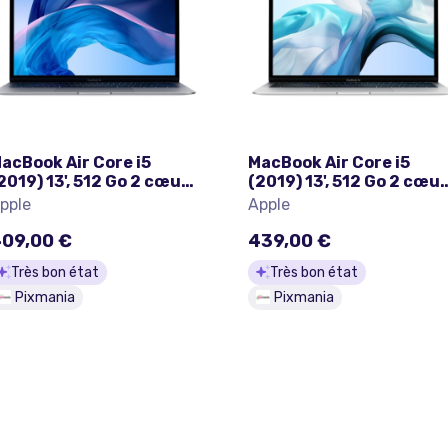
acBook Air Core i5
MacBook Air Core i5
2019) 13', 512 Go 2 cœurs
(2019) 13', 512 Go 2 cœu
6 Go UHD Graphics 617,
16 Go UHD Graphics 617,
pple
Apple
ris sidéral - QWERTY
Argent - QWERTY
spagnol - Très bon état
Espagnol - Très bon éta
09,00 €
439,00 €
Très bon état
Très bon état
Pixmania
Pixmania