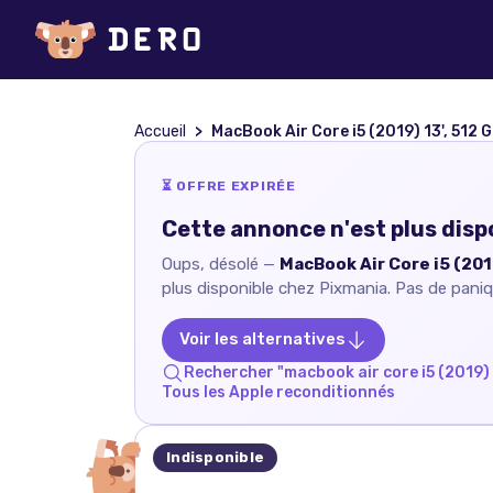
Accueil
MacBook Air Core i5 (2019) 13', 512 Go 2 cœurs 8 Go UHD Graphics 
⏳ OFFRE EXPIRÉE
Cette annonce n'est plus disp
Oups, désolé —
MacBook Air Core i5 (201
plus disponible chez
Pixmania
. Pas de paniq
Voir les alternatives
Rechercher "
macbook air core i5 (2019) 
Tous les
Apple
reconditionnés
Indisponible