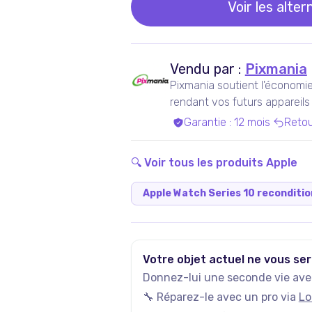
Voir les alter
Vendu par :
Pixmania
Pixmania soutient l'économie 
rendant vos futurs appareils
en maximisant leur durée de 
Garantie
:
12 mois
Retou
🔍 Voir tous les produits
Apple
Apple Watch Series 10 reconditi
Votre objet actuel ne vous ser
Donnez-lui une seconde vie avec
🔧 Réparez-le avec un pro via
Lo