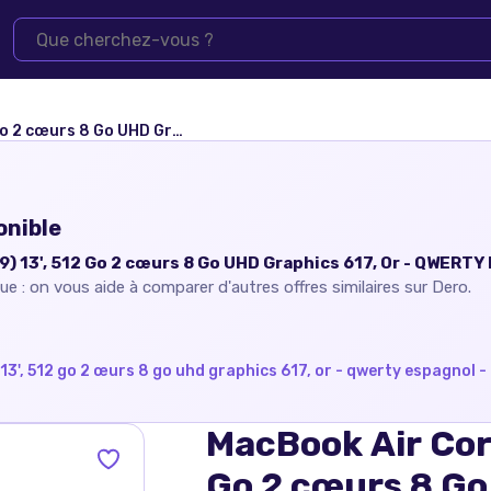
617, Or - QWERTY Espagnol - Très bon état
onible
9) 13', 512 Go 2 cœurs 8 Go UHD Graphics 617, Or - QWERTY
ue : on vous aide à comparer d'autres offres similaires sur Dero.
13', 512 go 2 œurs 8 go uhd graphics 617, or - qwerty espagnol -
MacBook Air Core
Go 2 cœurs 8 Go