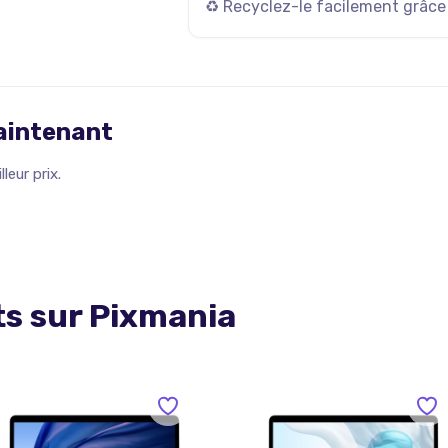
♻️ Recyclez-le facilement grâce
maintenant
leur prix.
ts sur
Pixmania