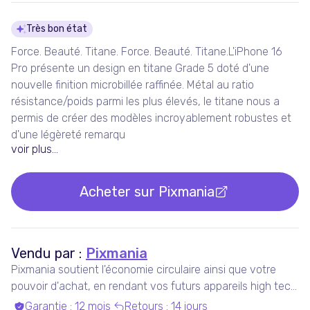
Détails du produit
Très bon état
Force. Beauté. Titane. Force. Beauté. Titane.L'iPhone 16
Pro présente un design en titane Grade 5 doté d'une
nouvelle finition microbillée raffinée. Métal au ratio
résistance/poids parmi les plus élevés, le titane nous a
permis de créer des modèles incroyable­ment robustes et
d'une légèreté remar­qu
voir plus...
Acheter sur
Pixmania
Vendu par :
Pixmania
Pixmania soutient l'économie circulaire ainsi que votre
pouvoir d'achat, en rendant vos futurs appareils high tech
plus accessibles que jamais, tout en maximisant leur
Garantie
:
12 mois
Retours
:
14 jours