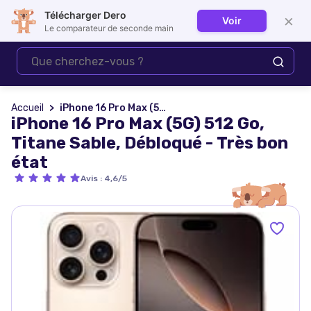
Télécharger Dero
×
Voir
Se connecter
Le comparateur de seconde main
Accueil
iPhone 16 Pro Max (5G) 512 Go, Titane Sable, Débloqué - Très bon état
iPhone 16 Pro Max (5G) 512 Go,
Titane Sable, Débloqué - Très bon
état
Avis
:
4,6/5