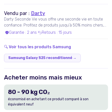
Vendu par :
Darty
Darty Seconde Vie vous offre une seconde vie en toute
confiance. Profitez de produits jusqu'à 50% moins chers,
pris en charge par nos experts qualifiés, dans nos ateliers
Garantie
:
2 ans
Retours
:
15 jours
en France ou chez nos partenaires. Bénéficiez de produits
garantis 100% fonctionnels, avec les services Darty inclus
🔍 Voir tous les produits
Samsung
!
Samsung Galaxy S25 reconditionné
→
Acheter moins mais mieux
80
-
90
kg CO₂
économisé en achetant ce produit comparé à son
équivalent neuf