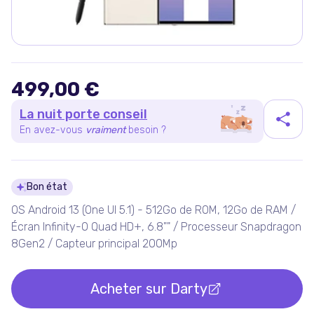
499,00 €
La nuit porte conseil
En avez-vous
vraiment
besoin ?
Détails du produit
Bon état
OS Android 13 (One UI 5.1) - 512Go de ROM, 12Go de RAM /
Écran Infinity-O Quad HD+, 6.8"" / Processeur Snapdragon
8Gen2 / Capteur principal 200Mp
Acheter sur
Darty