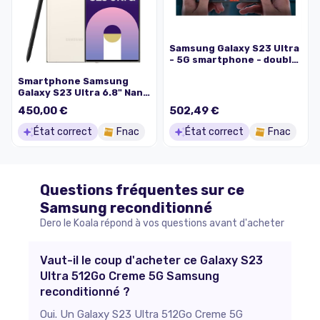
Samsung Galaxy S23 Ultra
- 5G smartphone - double
SIM - RAM 12 Go / Mémoire
Smartphone Samsung
interne 512 Go - OLED
Galaxy S23 Ultra 6.8" Nano
display - 6.8" - 3088 x
SIM 5G 12 Go RAM 512 Go
1440 pixels (120 Hz) - 4x
450,00 €
502,49 €
Crème
caméras arrière 200 MP,
12 MP, 10 MP, 10 MP - front
État correct
Fnac
État correct
Fnac
camera 12 MP - crème
Questions fréquentes sur ce
Samsung
reconditionné
Dero le Koala répond à vos questions avant d'acheter
Vaut-il le coup d'acheter ce Galaxy S23
Ultra 512Go Creme 5G Samsung
reconditionné ?
Oui. Un Galaxy S23 Ultra 512Go Creme 5G