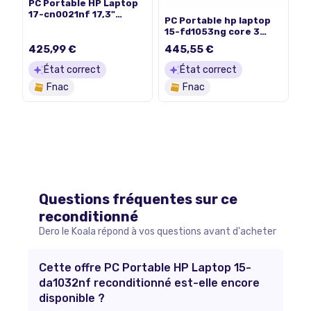
PC Portable HP Laptop
17-cn0021nf 17,3"
PC Portable hp laptop
Intel® Celeron® 8 Go
15-fd1053ng core 3
RAM 256 Go SSD Noir
100u 1.2ghz
425,99 €
445,55 €
État correct
État correct
Fnac
Fnac
Questions fréquentes sur ce
reconditionné
Dero le Koala répond à vos questions avant d'acheter
Cette offre PC Portable HP Laptop 15-
da1032nf reconditionné est-elle encore
disponible ?