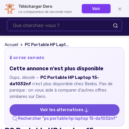
Télécharger Dero
×
Voir
Se connecter
Le comparateur de seconde main
Accueil
PC Portable HP Laptop 15-da1032nf
⏳ OFFRE EXPIRÉE
Cette annonce n'est plus disponible
Oups, désolé —
PC Portable HP Laptop 15-
da1032nf
n'est plus disponible chez
Beebs
. Pas de
panique : on vous aide à comparer d'autres offres
similaires sur Dero.
Voir les alternatives
Rechercher "
pc portable hp laptop 15-da1032nf
"