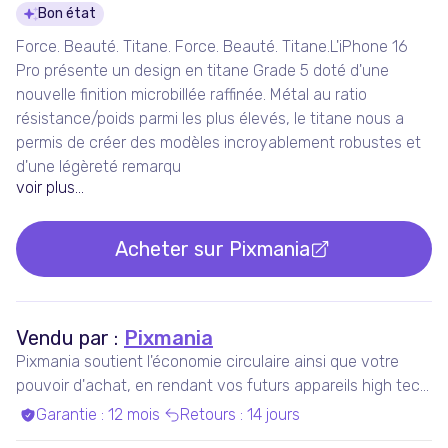
Détails du produit
Bon état
Force. Beauté. Titane. Force. Beauté. Titane.L'iPhone 16
Pro présente un design en titane Grade 5 doté d'une
nouvelle finition microbillée raffinée. Métal au ratio
résistance/poids parmi les plus élevés, le titane nous a
permis de créer des modèles incroyable­ment robustes et
d'une légèreté remar­qu
voir plus...
Acheter sur
Pixmania
Vendu par :
Pixmania
Pixmania soutient l'économie circulaire ainsi que votre
pouvoir d'achat, en rendant vos futurs appareils high tech
plus accessibles que jamais, tout en maximisant leur
Garantie
:
12 mois
Retours
:
14 jours
durée de vie.