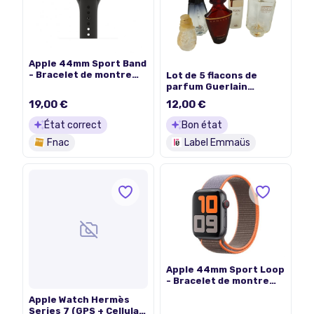
Apple 44mm Sport Band
- Bracelet de montre
Lot de 5 flacons de
pour montre
parfum Guerlain
intelligente - taille S/M
Givenchy Hermès Kenzo
19,00 €
12,00 €
& M/L - noir - pour
Molyneux
Watch Hermès Series 9,
État correct
Bon état
SE 3, Series 10, Series
11, Series 8, Series 9,
Fnac
Label Emmaüs
Ultra 2, Ultra 3
Apple 44mm Sport Loop
- Bracelet de montre
pour montre
Apple Watch Hermès
intelligente - taille
Series 7 (GPS + Cellular)