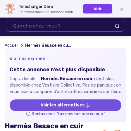
Télécharger Dero
×
Voir
Se connecter
Le comparateur de seconde main
Accueil
Hermès Besace en cuir
⏳ OFFRE EXPIRÉE
Cette annonce n'est plus disponible
Oups, désolé —
Hermès Besace en cuir
n'est plus
disponible chez
Vestiaire Collective
. Pas de panique : on
vous aide à comparer d'autres offres similaires sur Dero.
Voir les alternatives
Rechercher "
hermès besace en cuir
"
Hermès Besace en cuir