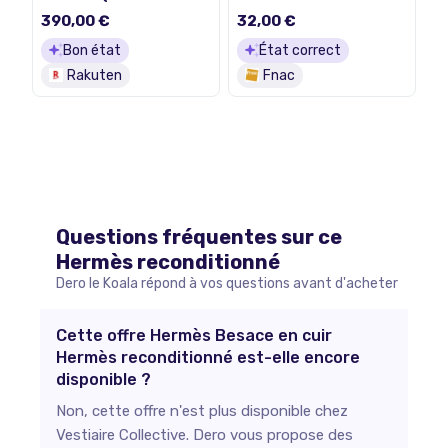
Regular - vitamine C -
- Boîtier 45 mm Boîtier
pour Watch Hermès
390,00 €
32,00 €
En Acier Noir Inoxydable
Series 9, SE 3, Series 10,
avec Bracelet Cuir
Series 11, Series 8,
Bon état
État correct
Rapide Noir Taille 160-
Series 9, Ultra 2, Ultra 3
Rakuten
Fnac
195 mm - 32
Questions fréquentes sur ce
Hermès
reconditionné
Dero le Koala répond à vos questions avant d'acheter
Cette offre Hermès Besace en cuir
Hermès reconditionné est-elle encore
disponible ?
Non, cette offre n'est plus disponible chez
Vestiaire Collective. Dero vous propose des