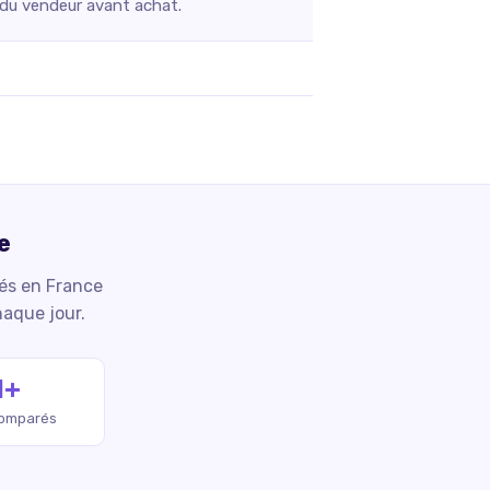
e du vendeur avant achat.
e
iés en France
haque jour.
M+
comparés