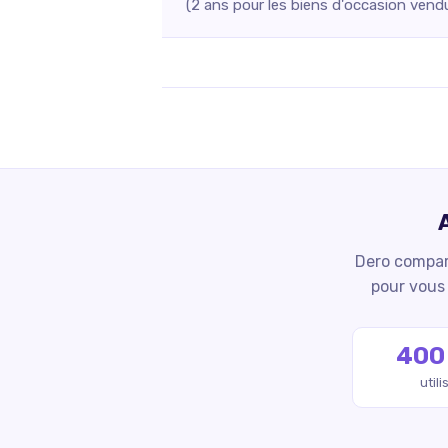
(2 ans pour les biens d'occasion vend
Dero compare
pour vous 
400
util