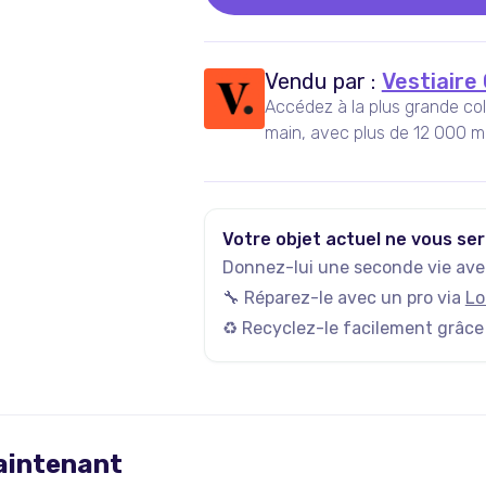
Vendu par :
Vestiaire 
Accédez à la plus grande co
main, avec plus de 12 000 m
actives, et plus de 35 000 n
Votre objet actuel ne vous ser
Donnez-lui une seconde vie avec
🔧 Réparez-le avec un pro via
Lo
♻️ Recyclez-le facilement grâce
maintenant