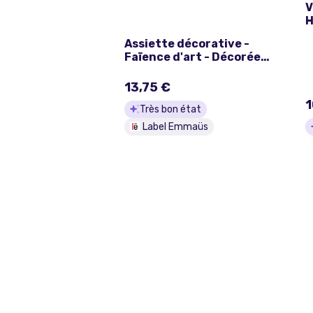
V
H
Assiette décorative -
Faïence d'art - Décorée
main - Mont saint Martin
- Longwy- France
13,75 €
1
Très bon état
Label Emmaüs