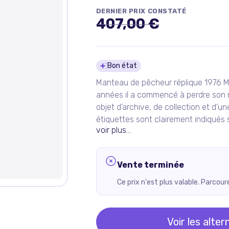
DERNIER PRIX CONSTATÉ
407,00 €
Détails du pro
Bon état
Manteau de pêcheur réplique 1976 Mai
années il a commencé à perdre son r
objet d’archive, de collection et d’un
étiquettes sont clairement indiqués s
voir plus...
Vente terminée
Ce prix n'est plus valable. Parcou
Voir les alter