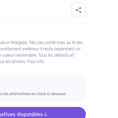
duit
son Margiela. Très peu porté mais au fil des
evêtement extérieur. Il reste cependant un
e valeur inestimable. Tous les défauts et
ur les photos. Pour info
rez les alternatives en stock ci-dessous.
natives disponibles