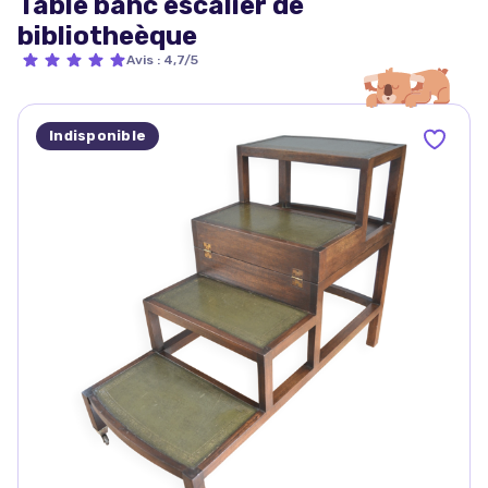
Table banc escalier de
bibliotheèque
Avis
:
4,7/5
Indisponible