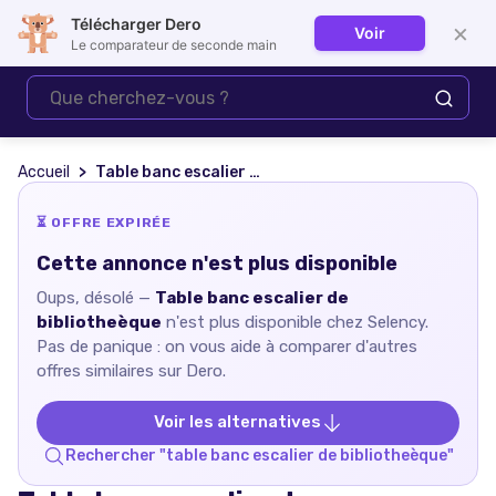
Télécharger Dero
×
Voir
Se connecter
Le comparateur de seconde main
Accueil
Table banc escalier de bibliotheèque
⏳ OFFRE EXPIRÉE
Cette annonce n'est plus disponible
Oups, désolé —
Table banc escalier de
bibliotheèque
n'est plus disponible chez
Selency
.
Pas de panique : on vous aide à comparer d'autres
offres similaires sur Dero.
Voir les alternatives
Rechercher "
table banc escalier de bibliotheèque
"