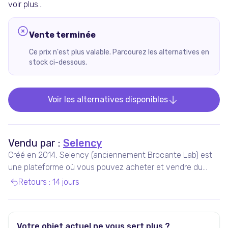
voir plus...
Vente terminée
Ce prix n'est plus valable. Parcourez les alternatives en
stock ci-dessous.
Voir les alternatives disponibles
Vendu par :
Selency
Créé en 2014, Selency (anciennement Brocante Lab) est
une plateforme où vous pouvez acheter et vendre du
mobilier et des décorations uniques de seconde main,
Retours
:
14 jours
notamment vintage et design.
Votre objet actuel ne vous sert plus ?