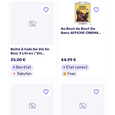
Au Bout du Bout Du
Banc AFFICHE CINEMA
ORIGINALE
Boîte À Cubi De Vin En
Bois 3 Litres / Vin
Rouge / Vin Rosé / Vin
35,00 €
44,99 €
Banc
Bon état
État correct
Rakuten
Fnac