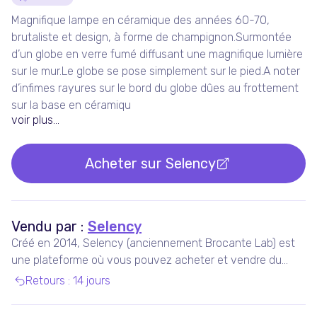
Détails du produit
Magnifique lampe en céramique des années 60-70,
brutaliste et design, à forme de champignon.Surmontée
d’un globe en verre fumé diffusant une magnifique lumière
sur le mur.Le globe se pose simplement sur le pied.A noter
d’infimes rayures sur le bord du globe dûes au frottement
sur la base en céramiqu
voir plus...
Acheter sur
Selency
Vendu par :
Selency
Créé en 2014, Selency (anciennement Brocante Lab) est
une plateforme où vous pouvez acheter et vendre du
mobilier et des décorations uniques de seconde main,
Retours
:
14 jours
notamment vintage et design.