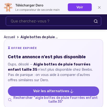
Télécharger Dero
×
Voir
Se connecter
Le comparateur de seconde main
Accueil
Aigle bottes de pluie fourrées enfant taille 35
⏳ OFFRE EXPIRÉE
Cette annonce n'est plus disponible
Oups, désolé —
Aigle bottes de pluie fourrées
enfant taille 35
n'est plus disponible chez
Beebs
.
Pas de panique : on vous aide à comparer d'autres
offres similaires sur Dero.
Voir les alternatives
Rechercher "
aigle bottes de pluie fourrées enfant
taille 35
"