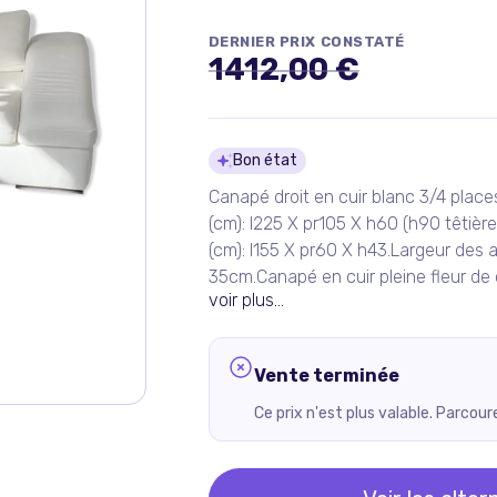
DERNIER PRIX CONSTATÉ
1412,00 €
Détails du pro
Bon état
Canapé droit en cuir blanc 3/4 place
(cm): l225 X pr105 X h60 (h90 têtièr
(cm): l155 X pr60 X h43.Largeur des 
35cm.Canapé en cuir pleine fleur de 
voir plus...
Vente terminée
Ce prix n'est plus valable. Parcou