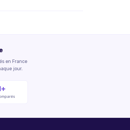
e
iés en France
haque jour.
M+
comparés