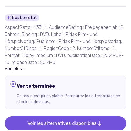
Détails du produit
Très bon état
AspectRatio : 1.33 : 1, AudienceRating : Freigegeben ab 12
Jahren, Binding : DVD, Label : Pidax Film- und
Hörspielverlag, Publisher : Pidax Film- und Hörspielverlag,
NumberOfDiscs : 1, RegionCode : 2, NumberOfItems : 1,
Format : Dolby, medium : DVD, publicationDate : 2021-09-
10, releaseDate : 2021-0
voir plus...
Vente terminée
Ce prix n'est plus valable. Parcourez les alternatives en
stock ci-dessous.
Voir les alternatives disponibles