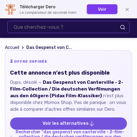
Télécharger Dero
×
Voir
Se connecter
Le comparateur de seconde main
Accueil
Das Gespenst von Canterville - 2-Film-Collection / Die deutschen Verfilmungen aus den 60igern (Pidax Film-Klassiker)
⏳ OFFRE EXPIRÉE
Cette annonce n'est plus disponible
Oups, désolé —
Das Gespenst von Canterville - 2-
Film-Collection / Die deutschen Verfilmungen
aus den 60igern (Pidax Film-Klassiker)
n'est plus
disponible chez
Momox Shop
. Pas de panique : on vous
aide à comparer d'autres offres similaires sur Dero.
Voir les alternatives
Rechercher "
das gespenst von canterville - 2-film-
collection / die deutschen verfilmungen aus den