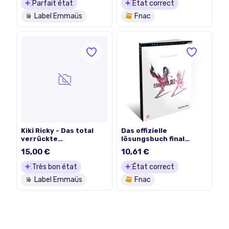
Parfait état
État correct
Label Emmaüs
Fnac
Kiki Ricky - Das total
Das offizielle
verrückte
lösungsbuch final
Eierwurfspiel- Édition
fantasy xiii-2 flashpoint
15,00 €
10,61 €
2006
Très bon état
État correct
Label Emmaüs
Fnac