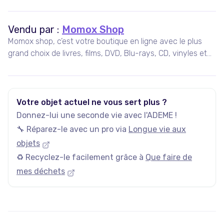
Vendu par :
Momox Shop
Momox shop, c’est votre boutique en ligne avec le plus
grand choix de livres, films, DVD, Blu-rays, CD, vinyles et
jeux vidéo d'occasion. Plus qu’un site de vente d’occasion,
momox-shop.fr, c’est avant tout une philosophie, celle de
rendre la culture accessible à tous tout en recyclant les
affaires inutilisées.
Votre objet actuel ne vous sert plus ?
Donnez-lui une seconde vie avec l'ADEME !
🔧 Réparez-le avec un pro via
Longue vie aux
objets
♻️ Recyclez-le facilement grâce à
Que faire de
mes déchets