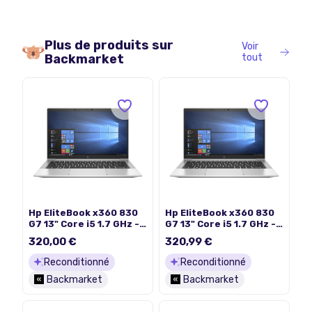
Plus de produits sur
Voir
Backmarket
tout
Hp EliteBook x360 830
Hp EliteBook x360 830
G7 13" Core i5 1.7 GHz -
G7 13" Core i5 1.7 GHz -
SSD 256 Go - 16 Go
SSD 256 Go - 16 Go
320,00 €
320,99 €
QWERTY - Anglais
AZERTY - Français
Reconditionné
Reconditionné
Backmarket
Backmarket