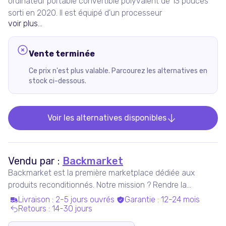
ordinateur portable convertible polyvalent de 13 pouces
sorti en 2020. Il est équipé d'un processeur
voir plus...
Vente terminée
Ce prix n'est plus valable. Parcourez les alternatives en
stock ci-dessous.
Voir les alternatives disponibles
Vendu par :
Backmarket
Backmarket est la première marketplace dédiée aux
produits reconditionnés. Notre mission ? Rendre la
consommation de produits ressuscités mainstream.
Livraison
:
2-5 jours ouvrés
Garantie
:
12-24 mois
Retours
:
14-30 jours