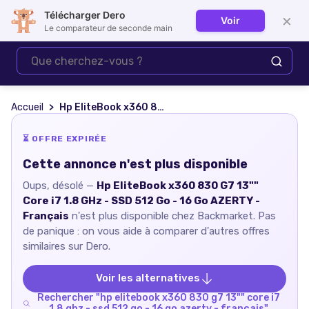
Télécharger Dero
×
Voir
Se connecter
Le comparateur de seconde main
Accueil
Hp EliteBook x360 830 G7 13"" Core i7 1.8 GHz - SSD 512 Go - 16 Go AZERTY - Français
⏳ OFFRE EXPIRÉE
Cette annonce n'est plus disponible
Oups, désolé —
Hp EliteBook x360 830 G7 13""
Core i7 1.8 GHz - SSD 512 Go - 16 Go AZERTY -
Français
n'est plus disponible chez
Backmarket
. Pas
de panique : on vous aide à comparer d'autres offres
similaires sur Dero.
Voir les alternatives
Rechercher "
hp elitebook x360 830 g7 13"" core i7
1.8 ghz - ssd 512 go - 16 go azerty - français
"