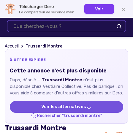
Télécharger Dero
×
Voir
Se connecter
Le comparateur de seconde main
Accueil
Trussardi Montre
⏳ OFFRE EXPIRÉE
Cette annonce n'est plus disponible
Oups, désolé —
Trussardi Montre
n'est plus
disponible chez
Vestiaire Collective
. Pas de panique : on
vous aide à comparer d'autres offres similaires sur Dero.
Voir les alternatives
Rechercher "
trussardi montre
"
Trussardi Montre