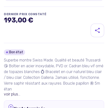
DERNIER PRIX CONSTATÉ
193,00 €
Détails du produit
Bon état
Superbe montre Swiss Made. Qualité et beauté Trussardi
😘 Boîtier en acier inoxydable, PVD or. Cadran bleu vif orné
de topazes blanches 💍 Bracelet en cuir naturel bleu clair
/ bleu clair. Collection Galleria. Jamais utilisé, fonctionne.
Verre saphir résistant aux rayures. Boucle papillon 🦋 5m
étan
voir plus...