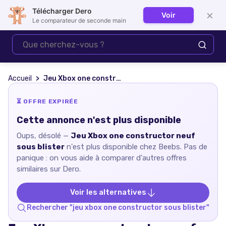
Télécharger Dero
×
Voir
Se connecter
Le comparateur de seconde main
Accueil
Jeu Xbox one constructor neuf sous blister
⏳ OFFRE EXPIRÉE
Cette annonce n'est plus disponible
Oups, désolé —
Jeu Xbox one constructor neuf
sous blister
n'est plus disponible chez
Beebs
. Pas de
panique : on vous aide à comparer d'autres offres
similaires sur Dero.
Voir les alternatives
Rechercher "
jeu xbox one constructor sous blister
"