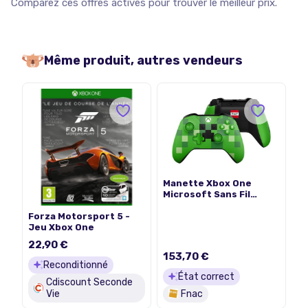
Comparez ces offres actives pour trouver le meilleur prix.
Même produit, autres vendeurs
Manette Xbox One
Microsoft Sans Fil
Edition Limitée
Forza Motorsport 5 -
Minecraft Creeper +
Jeu Xbox One
Code d’essai Live Gold
de 14 jours
22,90 €
153,70 €
Reconditionné
État correct
Cdiscount Seconde
Vie
Fnac