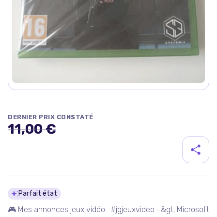
DERNIER PRIX CONSTATÉ
11,00 €
Détails du produit
Parfait état
🎮 Mes annonces jeux vidéo : #jgjeuxvideo =&gt; Microsoft