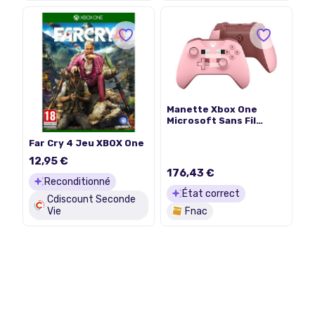
Manette Xbox One
Microsoft Sans Fil
Edition Limitée
Far Cry 4 Jeu XBOX One
Minecraft Pig + Code
d’essai Live Gold de 14
12,95 €
jours
176,43 €
Reconditionné
État correct
Cdiscount Seconde
Vie
Fnac