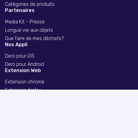
Catégories de produits
Partenaires
Media Kit - Presse
Longue vie aux objets
Que faire de mes déchets?
Nos Appli
Dero pour iOS
Dero pour Android
Extension Web
Extension chrome
Extension firefox
Extension safari
Politique de confidentialité
Divulgation publicitaire
© Copyright 2026 Dero Technologies.