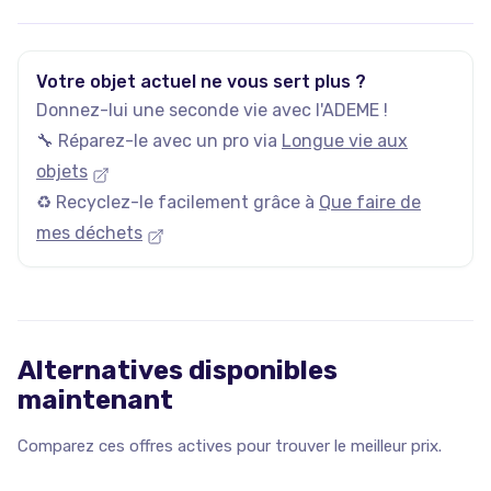
jeux vidéo d'occasion. Plus qu’un site de vente d’occasion,
momox-shop.fr, c’est avant tout une philosophie, celle de
rendre la culture accessible à tous tout en recyclant les
affaires inutilisées.
Votre objet actuel ne vous sert plus ?
Donnez-lui une seconde vie avec l'ADEME !
🔧 Réparez-le avec un pro via
Longue vie aux
objets
♻️ Recyclez-le facilement grâce à
Que faire de
mes déchets
Alternatives disponibles
maintenant
Comparez ces offres actives pour trouver le meilleur prix.