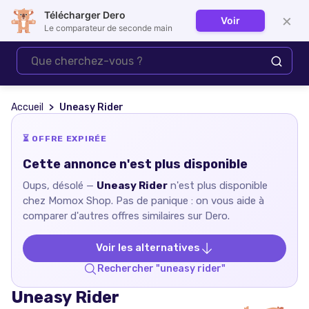
Télécharger Dero
×
Voir
Se connecter
Le comparateur de seconde main
Accueil
Uneasy Rider
⏳ OFFRE EXPIRÉE
Cette annonce n'est plus disponible
Oups, désolé —
Uneasy Rider
n'est plus disponible
chez
Momox Shop
. Pas de panique : on vous aide à
comparer d'autres offres similaires sur Dero.
Voir les alternatives
Rechercher "
uneasy rider
"
Uneasy Rider