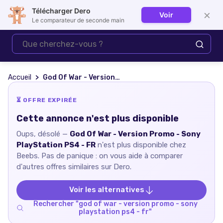
Télécharger Dero
×
Voir
Se connecter
Le comparateur de seconde main
Accueil
God Of War - Version Promo - Sony PlayStation PS4 - FR
⏳ OFFRE EXPIRÉE
Cette annonce n'est plus disponible
Oups, désolé —
God Of War - Version Promo - Sony
PlayStation PS4 - FR
n'est plus disponible chez
Beebs
. Pas de panique : on vous aide à comparer
d'autres offres similaires sur Dero.
Voir les alternatives
Rechercher "
god of war - version promo - sony
playstation ps4 - fr
"