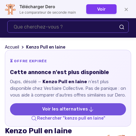
Télécharger Dero
×
Voir
Se connecter
Le comparateur de seconde main
Accueil
Kenzo Pull en laine
⏳ OFFRE EXPIRÉE
Cette annonce n'est plus disponible
Oups, désolé —
Kenzo Pull en laine
n'est plus
disponible chez
Vestiaire Collective
. Pas de panique : on
vous aide à comparer d'autres offres similaires sur Dero.
Voir les alternatives
Rechercher "
kenzo pull en laine
"
Kenzo Pull en laine