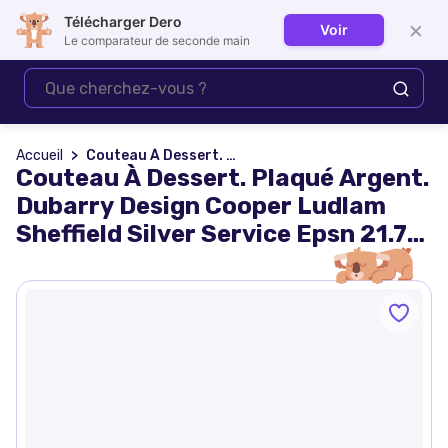
Télécharger Dero
×
Voir
Se connecter
Le comparateur de seconde main
Accueil
Couteau À Dessert. Plaqué Argent. Dubarry Design Cooper Ludlam Sheffield Silver Service Epsn 21.7 Cm. Couteau Fabriqué À Sheffield En Angleterre.
Couteau À Dessert. Plaqué Argent.
Dubarry Design Cooper Ludlam
Sheffield Silver Service Epsn 21.7
Cm. Couteau Fabriqué À Sheffield
En Angleterre.