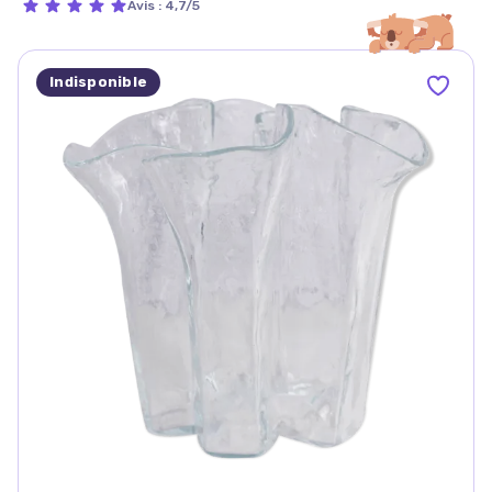
Avis
:
4,7/5
Indisponible