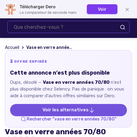
Télécharger Dero
×
Voir
Se connecter
Le comparateur de seconde main
Accueil
Vase en verre années 70/80
⏳ OFFRE EXPIRÉE
Cette annonce n'est plus disponible
Oups, désolé —
Vase en verre années 70/80
n'est
plus disponible chez
Selency
. Pas de panique : on vous
aide à comparer d'autres offres similaires sur Dero.
Voir les alternatives
Rechercher "
vase en verre années 70/80
"
Vase en verre années 70/80