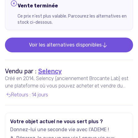
Vente terminée
Ce prix n'est plus valable. Parcourez les alternatives en
stock ci-dessous.
Voir les alternatives disponibles
Vendu par :
Selency
Créé en 2014, Selency (anciennement Brocante Lab) est
une plateforme où vous pouvez acheter et vendre du
mobilier et des décorations uniques de seconde main,
Retours
:
14 jours
notamment vintage et design.
Votre objet actuel ne vous sert plus ?
Donnez-lui une seconde vie avec l'ADEME !