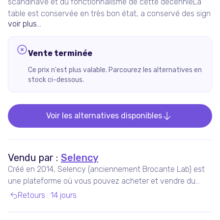
scandinave et du fonctionnalisme de cette décennieLa
table est conservée en très bon état, a conservé des sign
voir plus...
Vente terminée
Ce prix n'est plus valable. Parcourez les alternatives en
stock ci-dessous.
Voir les alternatives disponibles
Vendu par :
Selency
Créé en 2014, Selency (anciennement Brocante Lab) est
une plateforme où vous pouvez acheter et vendre du
mobilier et des décorations uniques de seconde main,
Retours
:
14 jours
notamment vintage et design.