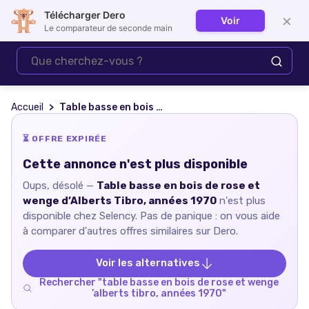
Télécharger Dero
×
Voir
Se connecter
Le comparateur de seconde main
Accueil
Table basse en bois de rose et wenge d’Alberts Tibro, années 1970
⏳ OFFRE EXPIRÉE
Cette annonce n'est plus disponible
Oups, désolé —
Table basse en bois de rose et
wenge d’Alberts Tibro, années 1970
n'est plus
disponible chez
Selency
. Pas de panique : on vous aide
à comparer d'autres offres similaires sur Dero.
Voir les alternatives
Rechercher "
table basse en bois de rose et wenge
’alberts tibro, années 1970
"