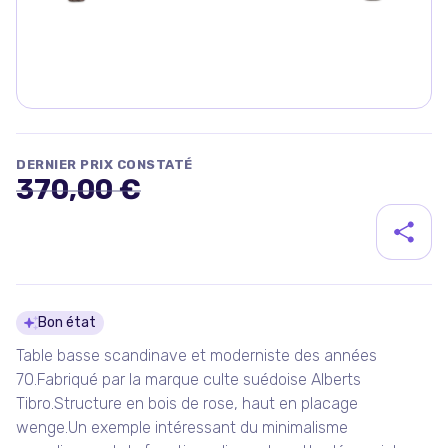
DERNIER PRIX CONSTATÉ
370,00 €
Détails du produit
Bon état
Table basse scandinave et moderniste des années
70.Fabriqué par la marque culte suédoise Alberts
Tibro.Structure en bois de rose, haut en placage
wenge.Un exemple intéressant du minimalisme