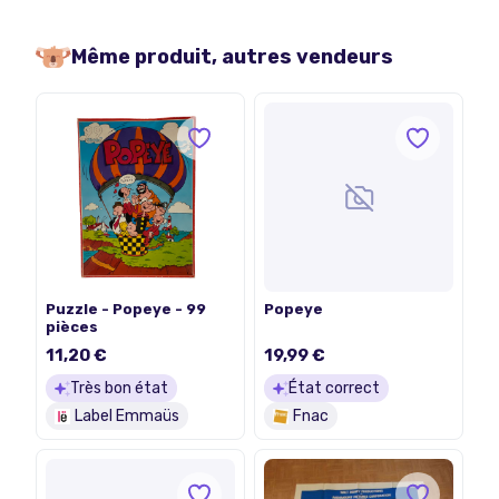
Même produit, autres vendeurs
Puzzle - Popeye - 99
Popeye
pièces
11,20 €
19,99 €
Très bon état
État correct
Label Emmaüs
Fnac