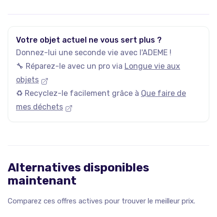
jeux vidéo d'occasion. Plus qu’un site de vente d’occasion,
momox-shop.fr, c’est avant tout une philosophie, celle de
rendre la culture accessible à tous tout en recyclant les
affaires inutilisées.
Votre objet actuel ne vous sert plus ?
Donnez-lui une seconde vie avec l'ADEME !
🔧 Réparez-le avec un pro via
Longue vie aux
objets
♻️ Recyclez-le facilement grâce à
Que faire de
mes déchets
Alternatives disponibles
maintenant
Comparez ces offres actives pour trouver le meilleur prix.