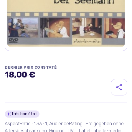
DERNIER PRIX CONSTATÉ
18,00 €
Détails du produit
Très bon état
AspectRatio : 1.33 : 1, AudienceRating : Freigegeben ohne
Altersbeschränkung, Binding : DVD, Label : aberle-media,