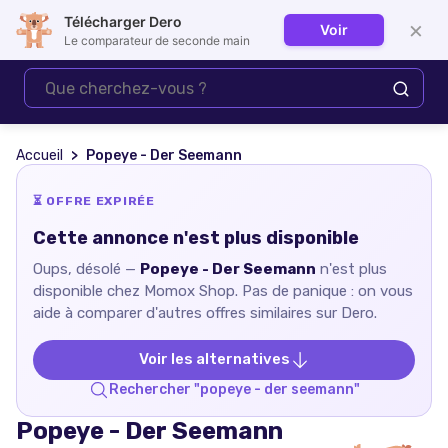
Télécharger Dero
×
Voir
Se connecter
Le comparateur de seconde main
Accueil
Popeye - Der Seemann
⏳ OFFRE EXPIRÉE
Cette annonce n'est plus disponible
Oups, désolé —
Popeye - Der Seemann
n'est plus
disponible chez
Momox Shop
. Pas de panique : on vous
aide à comparer d'autres offres similaires sur Dero.
Voir les alternatives
Rechercher "
popeye - der seemann
"
Popeye - Der Seemann