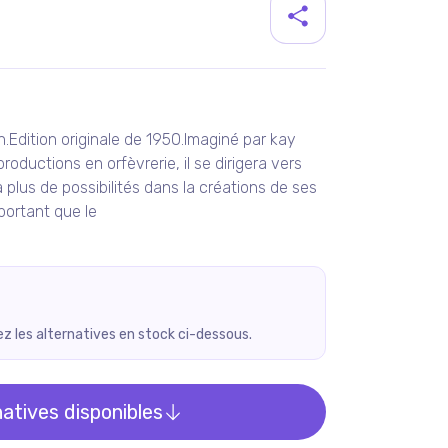
duit
.Edition originale de 1950.Imaginé par kay
ductions en orfèvrerie, il se dirigera vers
ra plus de possibilités dans la créations de ses
mportant que le
rez les alternatives en stock ci-dessous.
natives disponibles