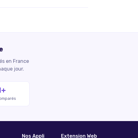
e
iés en France
haque jour.
M+
comparés
Nos Appli
Extension Web