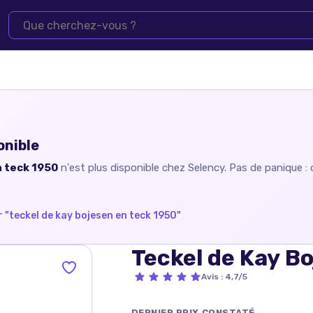
onible
n teck 1950
n'est plus disponible chez
Selency
. Pas de panique :
 "
teckel de kay bojesen en teck 1950
"
Teckel de Kay B
Avis
:
4,7/5
DERNIER PRIX CONSTATÉ