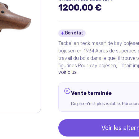
1200,00 €
Détails du pro
Bon état
Teckel en teck massif de kay bojesen
bojesen en 1934.Après de superbes pro
travail du bois dans le quel il trouve
figurines.Pour kay bojesen, il était i
voir plus...
Vente terminée
Ce prix n'est plus valable. Parcou
Voir les alter