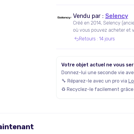
Vendu par :
Selency
Créé en 2014, Selency (anci
où vous pouvez acheter et v
de seconde main, notamment
Retours
:
14 jours
Votre objet actuel ne vous ser
Donnez-lui une seconde vie avec
🔧 Réparez-le avec un pro via
Lo
♻️ Recyclez-le facilement grâce
maintenant