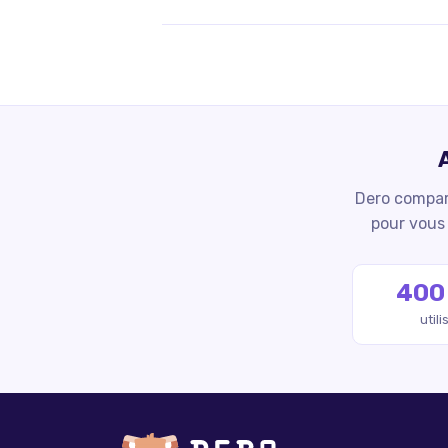
Dero compare
pour vous 
400
util