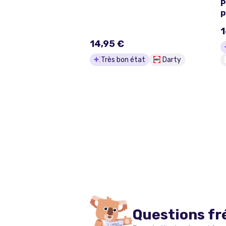
P
p
1
14,95 €
Très bon état
Darty
Questions fr