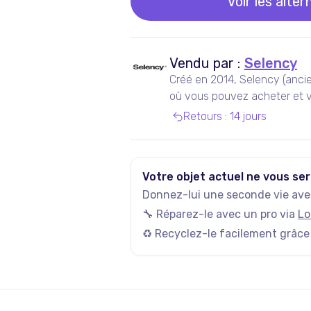
Voir les alter
Vendu par :
Selency
Créé en 2014, Selency (anci
où vous pouvez acheter et v
de seconde main, notamment
Retours
:
14 jours
Votre objet actuel ne vous ser
Donnez-lui une seconde vie avec
🔧 Réparez-le avec un pro via
Lo
♻️ Recyclez-le facilement grâce