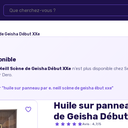
 de Geisha Début XXe
onible
 Neill Scène de Geisha Début XXe
n'est plus disponible chez
S
r Dero.
 "
huile sur panneau par e. neill scène de geisha ébut xxe
"
Huile sur pannea
de Geisha Début
Avis
:
4,7/5