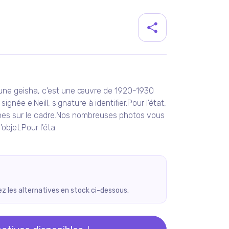
duit
 une geisha, c'est une œuvre de 1920-1930
ignée e.Neill, signature à identifier.Pour l'état,
hes sur le cadre.Nos nombreuses photos vous
'objet.Pour l'éta
rez les alternatives en stock ci-dessous.