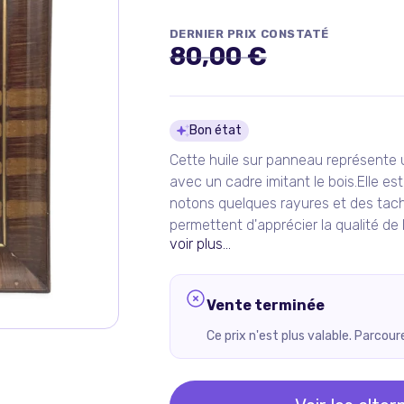
DERNIER PRIX CONSTATÉ
80,00 €
Détails du pro
Bon état
Cette huile sur panneau représente
avec un cadre imitant le bois.Elle est s
notons quelques rayures et des tac
permettent d'apprécier la qualité de l
voir plus...
Vente terminée
Ce prix n'est plus valable. Parcou