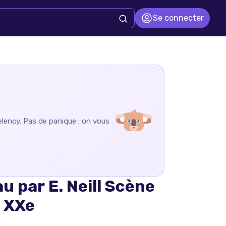
Se connecter
elency
. Pas de panique : on vous
u par E. Neill Scène
 XXe