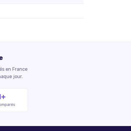
e
iés en France
haque jour.
M+
comparés