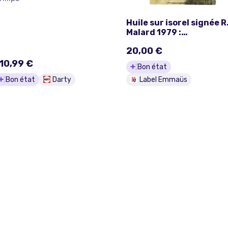
Huile sur isorel signée R
Malard 1979 :
transhumance dans un
20,00 €
village de montagne
10,99 €
Bon état
Bon état
Darty
Label Emmaüs