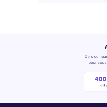
Dero compare
pour vous 
400
util