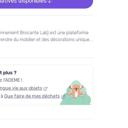
natives disponibles
ennement Brocante Lab) est une plateforme
endre du mobilier et des décorations uniques
 vintage et design.
t plus ?
 l'ADEME !
ngue vie aux objets
 à
Que faire de mes déchets