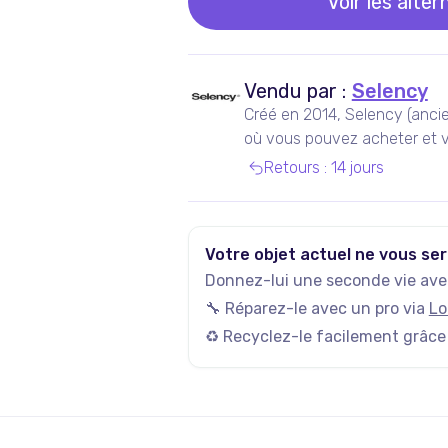
Voir les alter
Vendu par :
Selency
Créé en 2014, Selency (anci
où vous pouvez acheter et v
de seconde main, notamment
Retours
:
14 jours
Votre objet actuel ne vous ser
Donnez-lui une seconde vie avec
🔧 Réparez-le avec un pro via
Lo
♻️ Recyclez-le facilement grâce