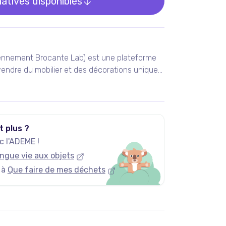
natives disponibles
ennement Brocante Lab) est une plateforme
endre du mobilier et des décorations uniques
 vintage et design.
t plus ?
 l'ADEME !
ngue vie aux objets
 à
Que faire de mes déchets