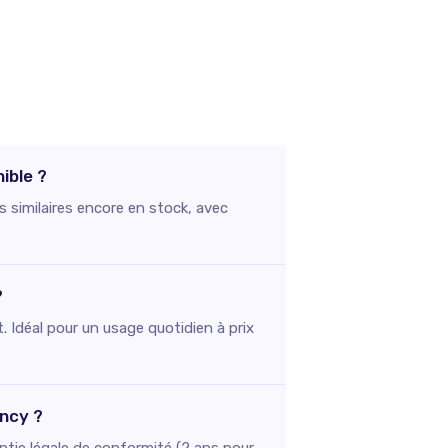
ible ?
s similaires encore en stock, avec
?
. Idéal pour un usage quotidien à prix
ency ?
ntie légale de conformité (2 ans pour