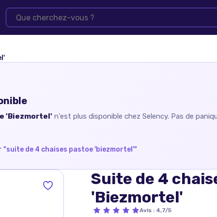
l'
onible
e 'Biezmortel'
n'est plus disponible chez
Selency
. Pas de paniq
 "
suite de 4 chaises pastoe 'biezmortel'
"
Suite de 4 chais
'Biezmortel'
Avis
:
4,7/5