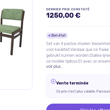
DERNIER PRIX CONSTATÉ
1250,00 €
Détails du pro
Bon état
Set van 4 pastoe stoelen 'biezenmor
voor kwaliteit.Vandaar que ce fraaie
gebruikt kunnen worden.Stakke lijne
ce modèle tijdloos.Et avec un ensem
voir plus...
Vente terminée
Ce prix n'est plus valable. Parcou