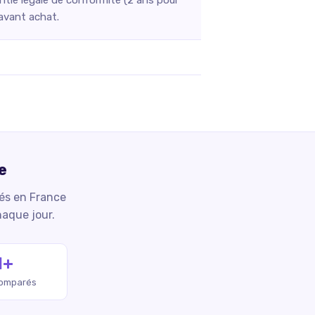
 avant achat.
e
iés en France
haque jour.
M+
comparés