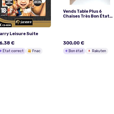
Vends Table Plus 6
Chaises Très Bon État
Suite A Un Décès
arry Leisure Suite
6,38 €
300,00 €
État correct
Fnac
Bon état
Rakuten