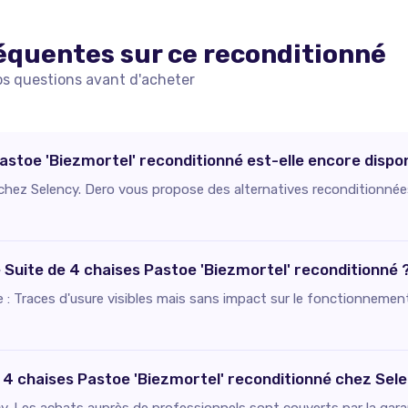
équentes sur ce
reconditionné
os questions avant d'acheter
astoe 'Biezmortel' reconditionné est-elle encore dispon
e chez Selency. Dero vous propose des alternatives reconditionnée
e Suite de 4 chaises Pastoe 'Biezmortel' reconditionné 
ie : Traces d'usure visibles mais sans impact sur le fonctionnement
e 4 chaises Pastoe 'Biezmortel' reconditionné chez Sel
. Les achats auprès de professionnels sont couverts par la gara