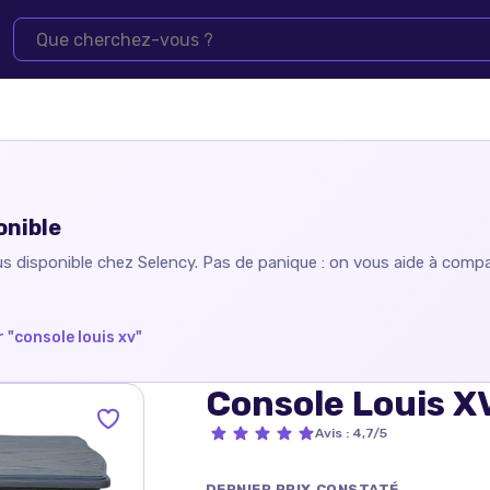
onible
us disponible chez
Selency
. Pas de panique : on vous aide à compar
 "
console louis xv
"
Console Louis X
Avis
:
4,7/5
DERNIER PRIX CONSTATÉ