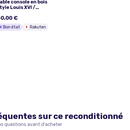
able console en bois
tyle Louis XVI /
irectoire – 2 tiroirs
0,00 €
Bon état
Rakuten
équentes sur ce
reconditionné
os questions avant d'acheter