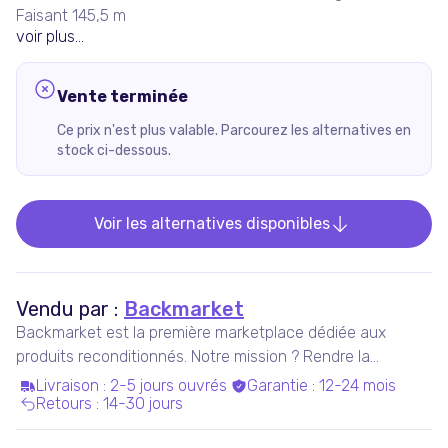
Faisant 145,5 m
voir plus...
Vente terminée
Ce prix n'est plus valable. Parcourez les alternatives en
stock ci-dessous.
Voir les alternatives disponibles
Vendu par :
Backmarket
Backmarket est la première marketplace dédiée aux
produits reconditionnés. Notre mission ? Rendre la
consommation de produits ressuscités mainstream.
Livraison
:
2-5 jours ouvrés
Garantie
:
12-24 mois
Retours
:
14-30 jours