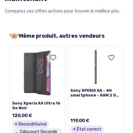
Comparez ces offres actives pour trouver le meilleur prix.
Même produit, autres vendeurs
Sony XPERIA XA - 4G
smartphone - RAM 2 Go
/ Mémoire interne 16 Go
Sony Xperia XA Ultra 16
- microSD slot - Écran
Go Noir
LCD - 5" - 1280 x 720
pixels - rear camera 13
120,00 €
MP - front camera 8 MP
119,00 €
- noir graphite
Reconditionné
État correct
Cdiscount Seconde