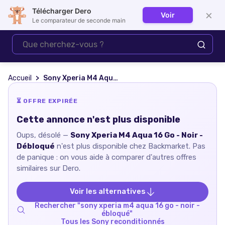
Télécharger Dero
×
Voir
Se connecter
Le comparateur de seconde main
Accueil
Sony Xperia M4 Aqua 16 Go - Noir - Débloqué
⏳ OFFRE EXPIRÉE
Cette annonce n'est plus disponible
Oups, désolé —
Sony Xperia M4 Aqua 16 Go - Noir -
Débloqué
n'est plus disponible chez
Backmarket
. Pas
de panique : on vous aide à comparer d'autres offres
similaires sur Dero.
Voir les alternatives
Rechercher "
sony xperia m4 aqua 16 go - noir -
ébloqué
"
Tous les
Sony
reconditionnés