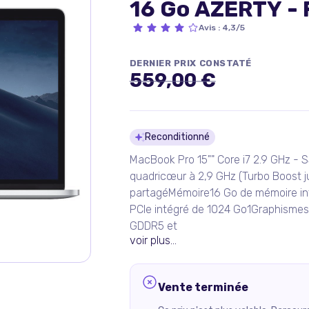
16 Go AZERTY - 
Avis
:
4,3/5
DERNIER PRIX CONSTATÉ
559,00 €
Détails du pro
Reconditionné
MacBook Pro 15"" Core i7 2.9 GHz - S
quadricœur à 2,9 GHz (Turbo Boost 
partagéMémoire16 Go de mémoire i
PCIe intégré de 1024 Go1Graphisme
GDDR5 et
voir plus...
Vente terminée