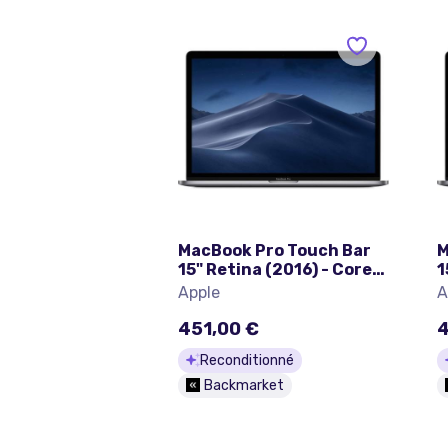
MacBook Pro Touch Bar
M
15" Retina (2016) - Core
1
i7 2.9 GHz 1000 SSD - 16
i
Apple
A
Go QWERTY - Espagnol
G
451,00 €
4
Reconditionné
Backmarket