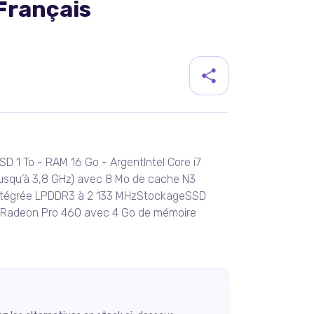
Français
duit
SD 1 To - RAM 16 Go - ArgentIntel Core i7
jusqu’à 3,8 GHz) avec 8 Mo de cache N3
ntégrée LPDDR3 à 2 133 MHzStockageSSD
sRadeon Pro 460 avec 4 Go de mémoire