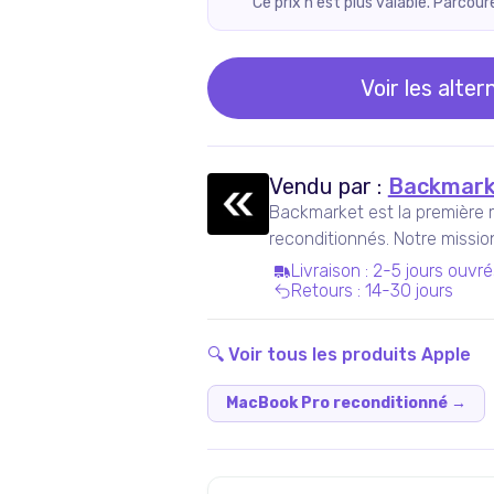
Ce prix n'est plus valable. Parcou
Voir les alter
Vendu par :
Backmark
Backmarket est la première 
reconditionnés. Notre missi
ressuscités mainstream.
Livraison
:
2-5 jours ouvré
Retours
:
14-30 jours
🔍 Voir tous les produits
Apple
MacBook Pro reconditionné
→