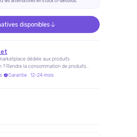
rez les alternatives en stock ci-dessous.
natives disponibles
et
marketplace dédiée aux produits
on ? Rendre la consommation de produits
s
Garantie
:
12-24 mois