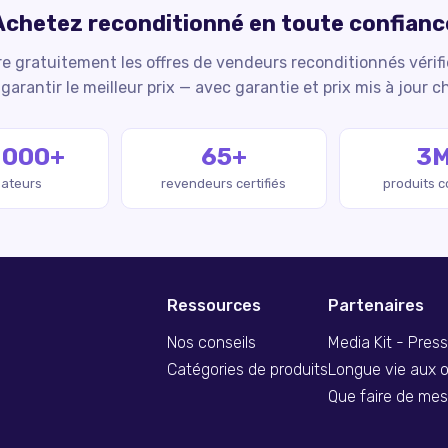
Achetez reconditionné en toute confianc
 gratuitement les offres de vendeurs reconditionnés vérif
garantir le meilleur prix — avec garantie et prix mis à jour c
 000+
65+
3
isateurs
revendeurs certifiés
produits 
Ressources
Partenaires
Nos conseils
Media Kit - Pres
Catégories de produits
Longue vie aux o
Que faire de me