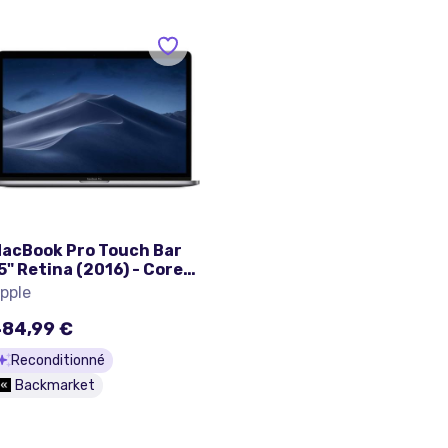
acBook Pro Touch Bar
5" Retina (2016) - Core
7 2.9 GHz 1000 SSD - 16
pple
o QWERTY - Suédois
84,99 €
Reconditionné
Backmarket