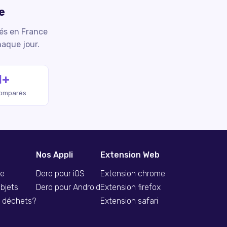
e
iés en France
haque jour.
M+
comparés
Nos Appli
Extension Web
se
Dero pour iOS
Extension chrome
bjets
Dero pour Android
Extension firefox
s déchets?
Extension safari