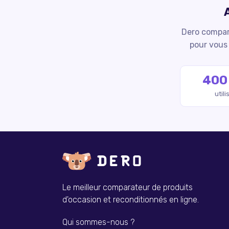
Dero compare
pour vous 
400
util
Le meilleur comparateur de produits
d'occasion et reconditionnés en ligne.
Qui sommes-nous ?