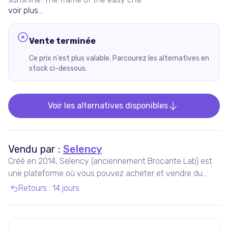
voir plus...
Vente terminée
Ce prix n'est plus valable. Parcourez les alternatives en
stock ci-dessous.
Voir les alternatives disponibles
Vendu par :
Selency
Créé en 2014, Selency (anciennement Brocante Lab) est
une plateforme où vous pouvez acheter et vendre du
mobilier et des décorations uniques de seconde main,
Retours
:
14 jours
notamment vintage et design.