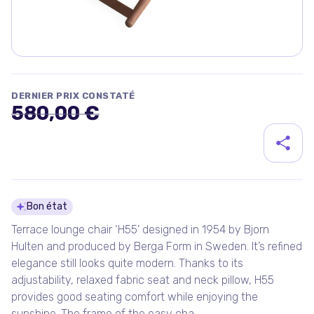
DERNIER PRIX CONSTATÉ
580,00 €
Détails du produit
Bon état
Terrace lounge chair ‘H55’ designed in 1954 by Bjorn
Hulten and produced by Berga Form in Sweden. It’s refined
elegance still looks quite modern. Thanks to its
adjustability, relaxed fabric seat and neck pillow, H55
provides good seating comfort while enjoying the
sunshine. The frame of the easy cha