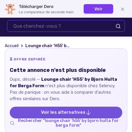
Télécharger Dero
×
Voir
Se connecter
Le comparateur de seconde main
Accueil
Lounge chair 'H55' by Bjorn Hulta for Berga Form
⏳ OFFRE EXPIRÉE
Cette annonce n'est plus disponible
Oups, désolé —
Lounge chair 'H55' by Bjorn Hulta
for Berga Form
n'est plus disponible chez
Selency
.
Pas de panique : on vous aide à comparer d'autres
offres similaires sur Dero.
Voir les alternatives
Rechercher "
lounge chair 'h55' by bjorn hulta for
berga form
"