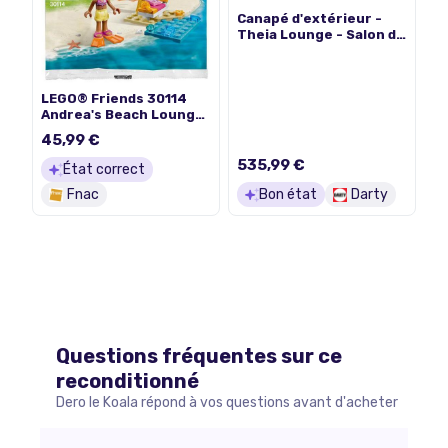
Canapé d'extérieur -
Theia Lounge - Salon de
jardin - 5 coussins -
Canapé de jardin - 4
personnes -
Rembourrage 10cm -
LEGO® Friends 30114
Polyrotin - Gris et
Andrea's Beach Lounge
taupe
Polybag
45,99 €
535,99 €
État correct
Fnac
Bon état
Darty
Questions fréquentes sur ce
reconditionné
Dero le Koala répond à vos questions avant d'acheter