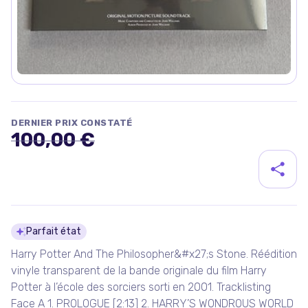
DERNIER PRIX CONSTATÉ
100,00 €
Détails du produit
Parfait état
Harry Potter And The Philosopher&#x27;s Stone. Réédition
vinyle transparent de la bande originale du film Harry
Potter à l’école des sorciers sorti en 2001. Tracklisting
Face A 1. PROLOGUE [2:13] 2. HARRY’S WONDROUS WORLD