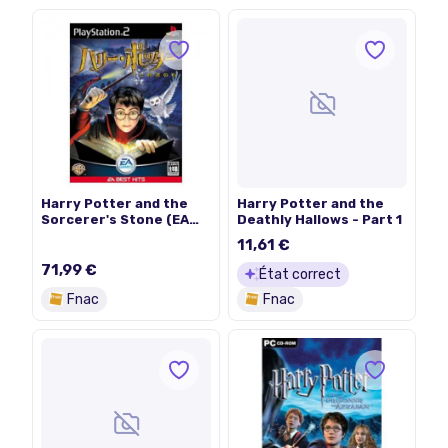
Harry Potter and the
Harry Potter and the
Sorcerer's Stone (EA
Deathly Hallows - Part 1
Best Hits) [IMPORT
11,61 €
JAPONAIS]
71,99 €
État correct
Fnac
Fnac