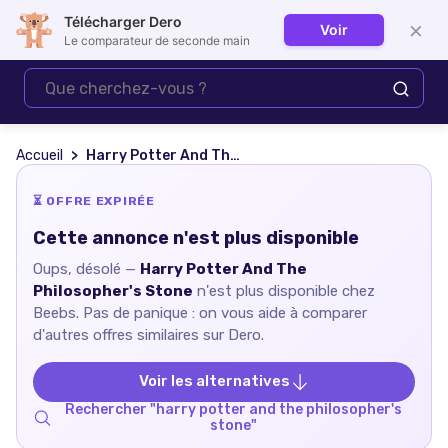
Télécharger Dero
×
Voir
Se connecter
Le comparateur de seconde main
Accueil
Harry Potter And The Philosopher's Stone
⏳ OFFRE EXPIRÉE
Cette annonce n'est plus disponible
Oups, désolé —
Harry Potter And The
Philosopher's Stone
n'est plus disponible chez
Beebs
. Pas de panique : on vous aide à comparer
d'autres offres similaires sur Dero.
Voir les alternatives
Rechercher "
harry potter and the philosopher's
stone
"