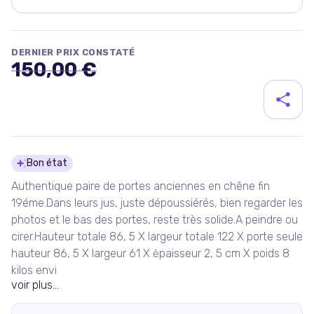
DERNIER PRIX CONSTATÉ
150,00 €
Détails du produit
Bon état
Authentique paire de portes anciennes en chêne fin
19éme.Dans leurs jus, juste dépoussiérés, bien regarder les
photos et le bas des portes, reste très solide.A peindre ou
cirer.Hauteur totale 86, 5 X largeur totale 122 X porte seule
hauteur 86, 5 X largeur 61 X ėpaisseur 2, 5 cm X poids 8
kilos envi
voir plus...