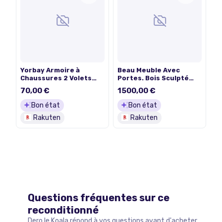
Yorbay Armoire à
Beau Meuble Avec
Chaussures 2 Volets
Portes. Bois Sculpté
avec tiroirs: Portes en
Sur Tous Les Côtés. Le
70,00 €
1500,00 €
rotin, Meuble Fin 8-12
Couvercle S&#39;Ouvre
Paires - Noir, étagère à
Et Permet
Bon état
Bon état
Chaussures avec
D&#39;Accéder Au Bar
Rakuten
Rakuten
Compartiment &amp;
Principal. Les Portes
tablettes réglables
Latérales Servent À
pour entrée Salon
Ranger Les Bouteilles
Et Sur Le Botton Une
Paire De
Questions fréquentes sur ce
reconditionné
Dero le Koala répond à vos questions avant d'acheter