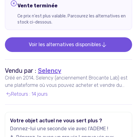
Vente terminée
Ce prix n'est plus valable. Parcourez les alternatives en
stock ci-dessous.
Voir les alternatives disponibles
Vendu par :
Selency
Créé en 2014, Selency (anciennement Brocante Lab) est
une plateforme où vous pouvez acheter et vendre du
mobilier et des décorations uniques de seconde main,
Retours
:
14 jours
notamment vintage et design.
Votre objet actuel ne vous sert plus ?
Donnez-lui une seconde vie avec l'ADEME !