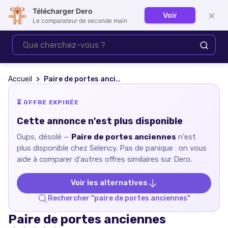
Télécharger Dero
×
Voir
Se connecter
Le comparateur de seconde main
Accueil
Paire de portes anciennes
⏳ OFFRE EXPIRÉE
Cette annonce n'est plus disponible
Oups, désolé —
Paire de portes anciennes
n'est
plus disponible chez
Selency
. Pas de panique : on vous
aide à comparer d'autres offres similaires sur Dero.
Voir les alternatives
Rechercher "
paire de portes anciennes
"
Paire de portes anciennes