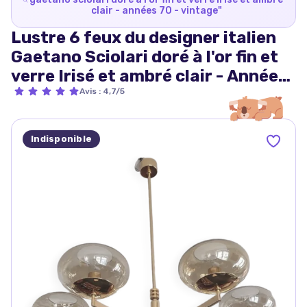
clair - années 70 - vintage
"
Lustre 6 feux du designer italien
Gaetano Sciolari doré à l'or fin et
verre Irisé et ambré clair - Années
70 - Vintage
Avis
:
4,7/5
Indisponible