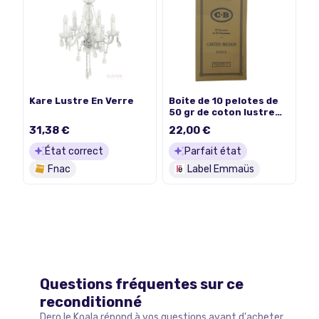
Kare Lustre En Verre
Boite de 10 pelotes de
50 gr de coton lustre
pour tricot écru
31,38 €
22,00 €
naturel "CARTIER
BRESSON"
État correct
Parfait état
Fnac
Label Emmaüs
Questions fréquentes sur ce
reconditionné
Dero le Koala répond à vos questions avant d'acheter