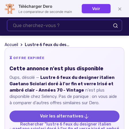
Télécharger Dero
×
Voir
Se connecter
Le comparateur de seconde main
Accueil
Lustre 6 feux du designer italien Gaetano Sciolari doré à l'or fin et verre Irisé et ambré clair - Années 70 - Vintage
⏳ OFFRE EXPIRÉE
Cette annonce n'est plus disponible
Oups, désolé —
Lustre 6 feux du designer italien
Gaetano Sciolari doré à l'or fin et verre Irisé et
ambré clair - Années 70 - Vintage
n'est plus
disponible chez
Selency
. Pas de panique : on vous aide
à comparer d'autres offres similaires sur Dero.
Voir les alternatives
Rechercher "
lustre 6 feux du designer italien
gaetano sciolari doré à l'or fin et verre irisé et ambré