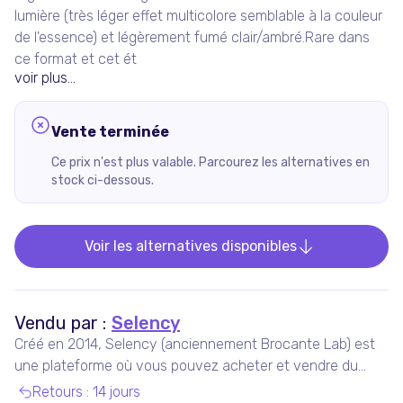
lumière (très léger effet multicolore semblable à la couleur
de l'essence) et légèrement fumé clair/ambré.Rare dans
ce format et cet ét
voir plus...
Vente terminée
Ce prix n'est plus valable. Parcourez les alternatives en
stock ci-dessous.
Voir les alternatives disponibles
Vendu par :
Selency
Créé en 2014, Selency (anciennement Brocante Lab) est
une plateforme où vous pouvez acheter et vendre du
mobilier et des décorations uniques de seconde main,
Retours
:
14 jours