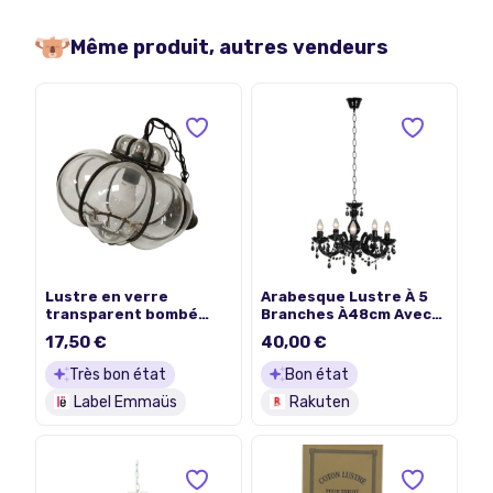
Même produit, autres vendeurs
Lustre en verre
Arabesque Lustre À 5
transparent bombé
Branches À48cm Avec
armature métallique
Pampilles
17,50 €
40,00 €
Très bon état
Bon état
Label Emmaüs
Rakuten