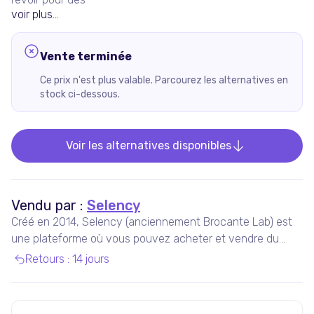
voir plus...
Vente terminée
Ce prix n'est plus valable. Parcourez les alternatives en
stock ci-dessous.
Voir les alternatives disponibles
Vendu par :
Selency
Créé en 2014, Selency (anciennement Brocante Lab) est
une plateforme où vous pouvez acheter et vendre du
mobilier et des décorations uniques de seconde main,
Retours
:
14 jours
notamment vintage et design.