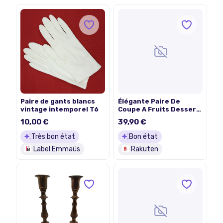
Paire de gants blancs
Élégante Paire De
vintage intemporel T6
Coupe A Fruits Dessert
Verre & Métal Argenté
10,00 €
39,90 €
Art Déco
Très bon état
Bon état
Label Emmaüs
Rakuten