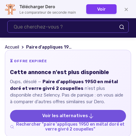
Télécharger Dero
×
Voir
Se connecter
Le comparateur de seconde main
Accueil
Paire d'appliques 1950 en métal doré et verre givré 2 coupelles
⏳ OFFRE EXPIRÉE
Cette annonce n'est plus disponible
Oups, désolé —
Paire d'appliques 1950 en métal
doré et verre givré 2 coupelles
n'est plus
disponible chez
Selency
. Pas de panique : on vous aide
à comparer d'autres offres similaires sur Dero.
Voir les alternatives
Rechercher "
paire 'appliques 1950 en métal doré et
verre givré 2 coupelles
"