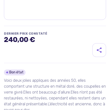
DERNIER PRIX CONSTATÉ
240,00 €
Détails du produit
Bon état
Voici deux jolies appliques des années 50, elles
comportent une structure en métal doré, des coupelles en
verre givré.Elles ont beaucoup d'allure.Elles n'ont pas été
restaurées, ni nettoyées, cependant elles restent dans un
état général présentable.L'électricité est ancienne, donc à
revoir pour des